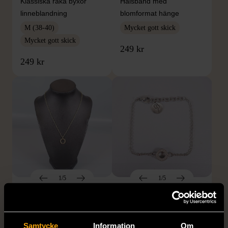
Klassiska raka byxor
Halsband med
linneblandning
blomformat hänge
M (38-40)
Mycket gott skick
Mycket gott skick
249 kr
249 kr
1/5
1/5
SNÖ OF SWEDEN
EDBLAD
SNÖ of Sweden -
Edblad - Glow - Armband
Halsband med
Mycket gott skick
Samtycke
Information
Om
cirkelhänge