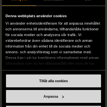
129 kr
Gott skick
Denna webbplats använder cookies
169 kr
Vi använder enhetsidentifierare för att anpassa innehållet
och annonserna till användarna, tillhandahålla funktioner
för sociala medier och analysera vår trafik. Vi
vidarebefordrar även sådana identifierare och annan
information från din enhet till de sociala medier och
annons- och analysföretag som vi samarbetar med.
Dessa kan i sin tur kombinera informationen med annan
information som du har tillhandahållit eller som de har
samlat in när du har använt deras tjänster.
1/5
1/5
RODEBJER
H&M
Tillåt alla cookies
Rodebjer - Mönstrad topp
H&M - Leopardmönstrad
med knappdetalj
volangklänning
M (38-40)
XS (32-34)
Nytt skick
Anpassa
Mycket gott skick
99 kr