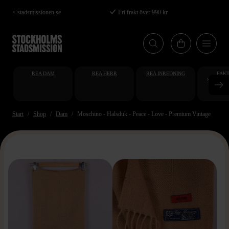
Hoppa
< stadsmissionen.se
Fri frakt över 990 kr
till
huvudinnehåll
REA DAM
REA HERR
REA INREDNING
FAKT
STUDENT
AT
Start
Shop
Dam
Moschino - Halsduk - Peace - Love - Premium Vintage