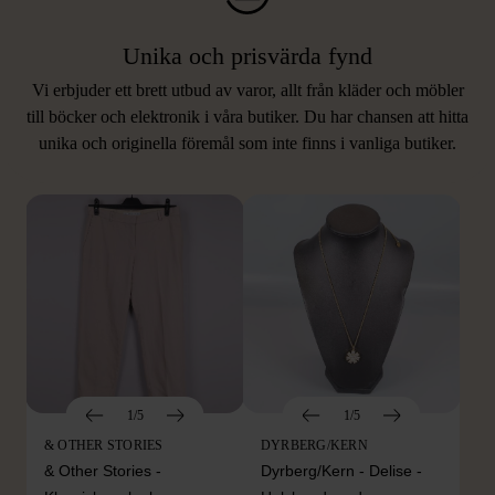
Unika och prisvärda fynd
Vi erbjuder ett brett utbud av varor, allt från kläder och möbler
LIKNANDE PRODUKTER
till böcker och elektronik i våra butiker. Du har chansen att hitta
unika och originella föremål som inte finns i vanliga butiker.
Hitta produkter som påminner om denna
1/5
1/5
& OTHER STORIES
DYRBERG/KERN
& Other Stories -
Dyrberg/Kern - Delise -