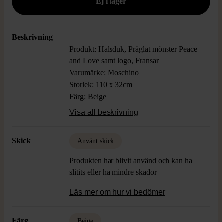
Beskrivning
Produkt: Halsduk, Präglat mönster Peace
and Love samt logo, Fransar
Varumärke: Moschino
Storlek: 110 x 32cm
Färg: Beige
Material: 100% Ull
Visa all beskrivning
Skick: Använt skick, Tråddragning och
litet hål
Skick
Använt skick
Produkten har blivit använd och kan ha
slitits eller ha mindre skador
Läs mer om hur vi bedömer
Färg
Beige