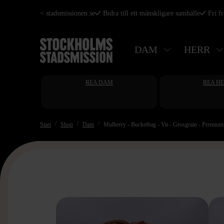
Hoppa
< stadsmissionen.se
Bidra till ett mänskligare samhälle
Fri f
till
huvudinnehåll
DAM
HERR
REA DAM
REA H
Start
Shop
Dam
Mulberry - Bucketbag - Vit - Grosgrain - Premium