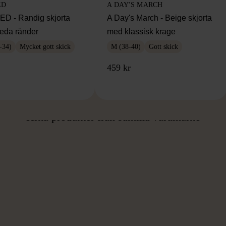
ED
A DAY'S MARCH
 - Randig skjorta
A Day's March - Beige skjorta
eda ränder
med klassisk krage
-34)
Mycket gott skick
M (38-40)
Gott skick
459 kr
ÅN SAMMA VARUMÄ
Hitta produkter från samma varumärke