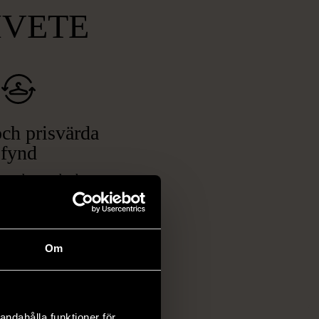
MVETE
ch prisvärda
fynd
 ett brett utbud av
rån kläder och möbler
och elektronik i våra
har chansen att hitta
Om
iginella föremål som
 i vanliga butiker.
ER
andahålla funktioner för