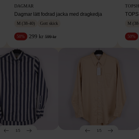
DAGMAR
TOPS
Dagmar lätt fodrad jacka med dragkedja
TOPSH
M (38-40)
Gott skick
M (38
299 kr
50%
50%
599 kr
1/5
1/5