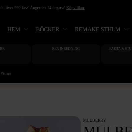
rakt över 990 kr
Ångerrätt 14 dagar
Köpvillkor
HEM
BÖCKER
REMAKE STHLM
ERR
REA INREDNING
FAKTA & ST
 Vintage
MULBERRY
MULBE