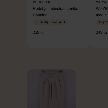
RODEBJER
WHYR
Rodebjer mönstrad ärmlös
WHYRED
klänning
med br
S (34-36)
Gott skick
XS (32
259 kr
249 kr
FR