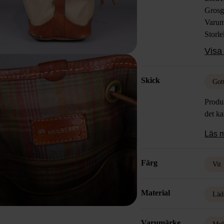
Grosgr
Varum
Storl
Färg: 
Visa 
Mater
Skick
Skick
brukss
Got
Produk
det k
Läs 
Färg
Vit
Material
Läd
Varumärke