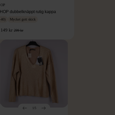
HOP
OP dubbelknäppt rutig kappa
-40)
Mycket gott skick
149 kr
299 kr
1/5