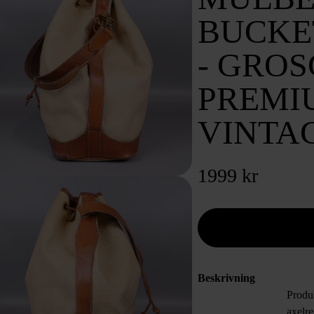
BUCKET
- GROS
PREMI
VINTA
1999 kr
Beskrivning
Produ
axelre