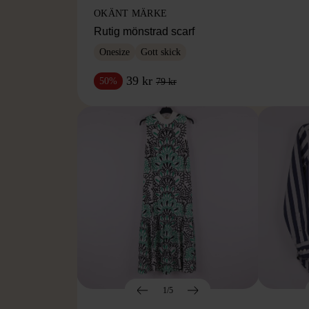
OKÄNT MÄRKE
Rutig mönstrad scarf
Onesize
Gott skick
39 kr
50%
79 kr
1/5