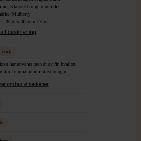
ain, Klassiskt rutigt innefoder
ärke: Mulberry
ek: 28cm x 30cm x 13cm
Vit
all beskrivning
ial: 100% Läder
: Använt Skick, Slitna hörn och
litage
t skick
ten har använts men är av fin kvalitet,
an förekomma mindre förslitningar.
mer om hur vi bedömer
er