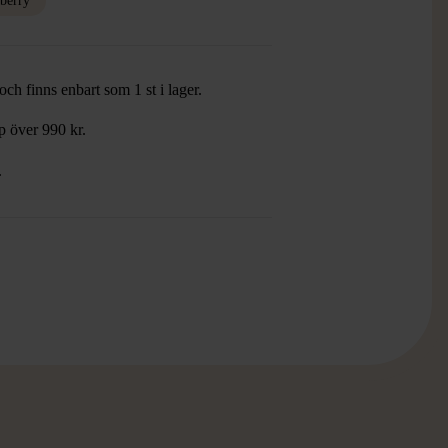
berry
ch finns enbart som 1 st i lager.
öp över 990 kr.
.