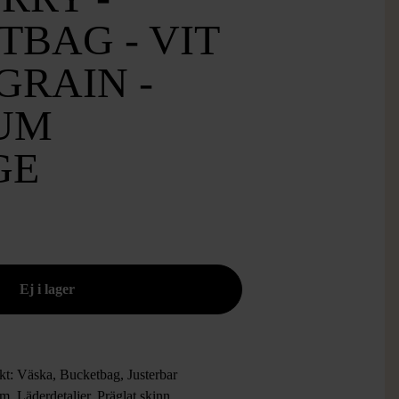
BAG - VIT
GRAIN -
UM
GE
kt: Väska, Bucketbag, Justerbar
m, Läderdetaljer, Präglat skinn