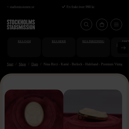
Hoppa
< stadsmissionen.se
Fri frakt över 990 kr
till
huvudinnehåll
REA DAM
REA HERR
REA INREDNING
FAKT
STUDENT
AT
Start
Shop
Dam
Nina Ricci - Kamè - Berlock - Halsband - Premium Vintage