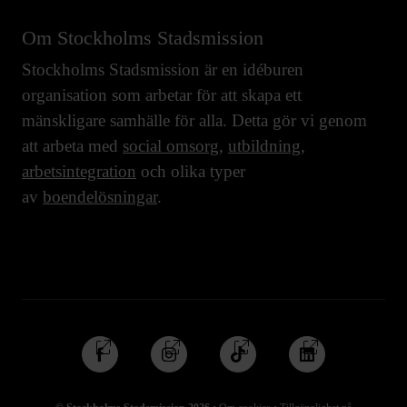
Om Stockholms Stadsmission
Stockholms Stadsmission är en idéburen
organisation som arbetar för att skapa ett
mänskligare samhälle för alla. Detta gör vi genom
att arbeta med
social omsorg
,
utbildning
,
arbetsintegration
och olika typer
av
boendelösningar
.
Följ
Följ
Följ
Följ
oss
oss
oss
oss
på
på
på
på