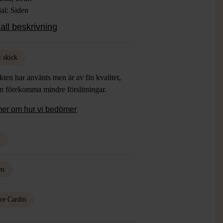
al: Siden
: Gott Skick
all beskrivning
t skick
ten har använts men är av fin kvalitet,
an förekomma mindre förslitningar.
mer om hur vi bedömer
a
en
rre Cardin