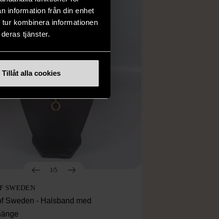
n information från din enhet
 tur kombinera informationen
deras tjänster.
Tillåt alla cookies
1/5
OF SWEDEN
f Sweden - Halsband med
lhänge