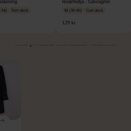
klänning
resårmidja - Salviagrön
-34)
Nytt skick
M (38-40)
Gott skick
129 kr
ÅN SAMMA VARUMÄ
Hitta produkter från samma varumärke