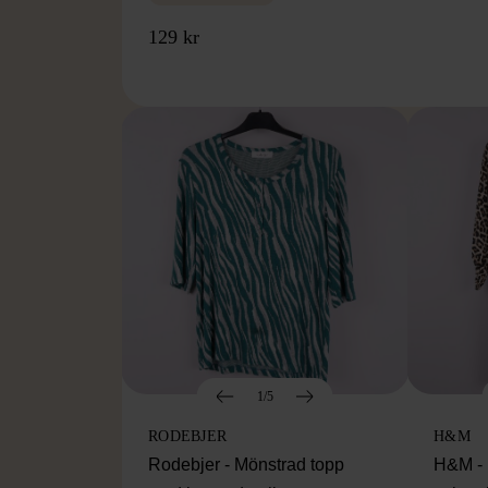
129 kr
1/5
RODEBJER
H&M
Rodebjer - Mönstrad topp
H&M - 