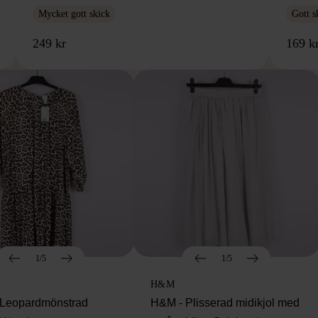
Mycket gott skick
Gott s
249 kr
169 k
1/5
1/5
H&M
Leopardmönstrad
H&M - Plisserad midikjol med