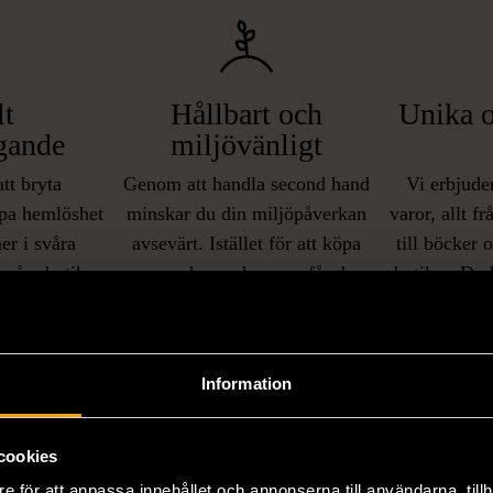
lt
Hållbart och
Unika o
gande
miljövänligt
att bryta
Genom att handla second hand
Vi erbjuder
pa hemlöshet
minskar du din miljöpåverkan
varor, allt f
er i svåra
avsevärt. Istället för att köpa
till böcker 
i våra butiker
nyproducerade varor får du
butiker. Du 
ner som står
möjlighet att återanvända och ge
unika och or
naden på ett
nytt liv åt befintliga produkter.
inte finns
IKNANDE PRODUKT
sätt.
Information
Hitta produkter som påminner om denna
cookies
e för att anpassa innehållet och annonserna till användarna, tillh