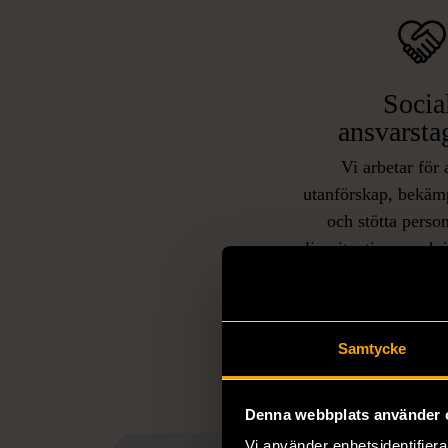
Socia
ansvarsta
Vi arbetar för 
utanförskap, bekäm
och stötta person
livssituationer och 
arbetstränar perso
utanför arbetsmark
L
eller annat 
Samtycke
Denna webbplats använder 
Vi använder enhetsidentifierar