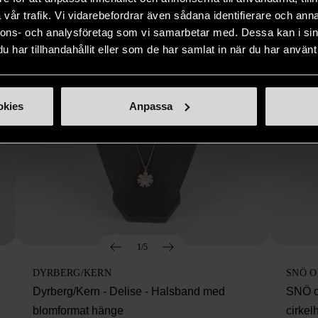
vår trafik. Vi vidarebefordrar även sådana identifierare och anna
nnons- och analysföretag som vi samarbetar med. Dessa kan i sin
har tillhandahållit eller som de har samlat in när du har använt 
okies
Anpassa
1/5
DYRBERG/KERN
SNÖ 
Dyrberg/Kern - Delise - Halsband med
SNÖ o
blomformat hänge
cirke