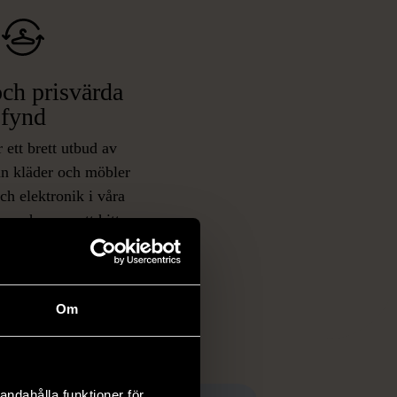
ch prisvärda
fynd
 ett brett utbud av
rån kläder och möbler
och elektronik i våra
har chansen att hitta
iginella föremål som
 i vanliga butiker.
ER
Om
andahålla funktioner för