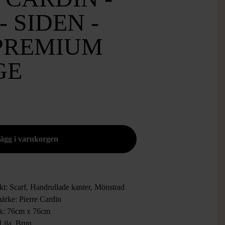
- SIDEN -
 PREMIUM
GE
kt: Scarf, Handrullade kanter, Mönstrad
ärke: Pierre Cardin
ek: 76cm x 76cm
Lila, Brun