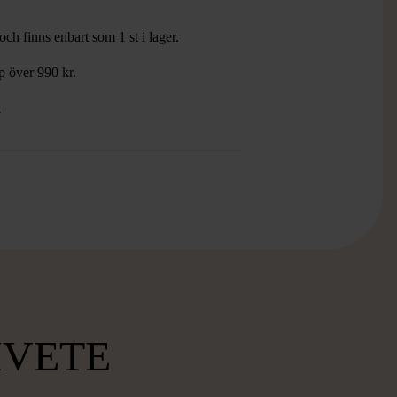
ch finns enbart som 1 st i lager.
öp över 990 kr.
.
MVETE