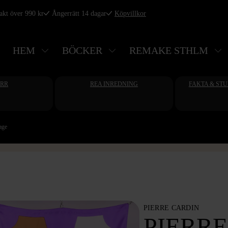
rakt över 990 kr
Ångerrätt 14 dagar
Köpvillkor
HEM
BÖCKER
REMAKE STHLM
ERR
REA INREDNING
FAKTA & ST
age
PIERRE CARDIN
PIERRE