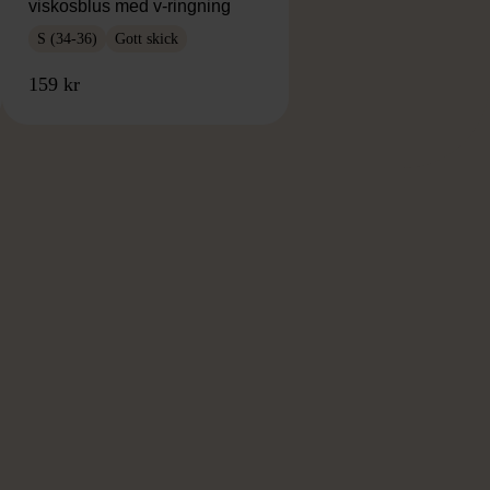
viskosblus med v-ringning
S (34-36)
Gott skick
159 kr
RKE