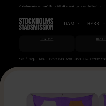
Hoppa
< stadsmissionen.se
Bidra till ett mänskligare samhälle
Fri f
till
huvudinnehåll
DAM
HERR
REA DAM
REA H
Start
Shop
Dam
Pierre Cardin - Scarf - Siden - Lila - Premium Vint