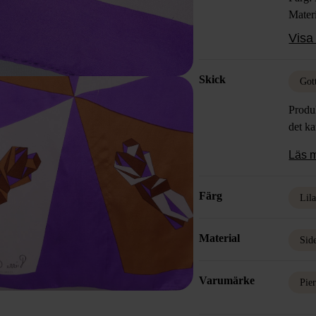
Materi
Skick
Visa 
Skick
Got
Produk
det k
Läs 
Färg
Lil
Material
Sid
Varumärke
Pie