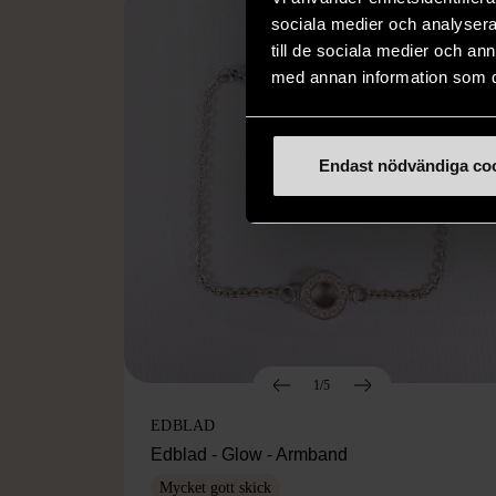
sociala medier och analysera 
till de sociala medier och a
med annan information som du 
Endast nödvändiga co
1/5
EDBLAD
Edblad - Glow - Armband
Mycket gott skick