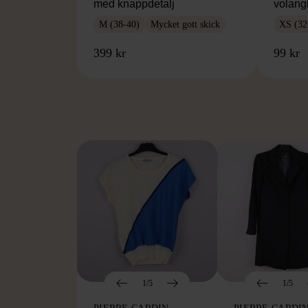
med knappdetalj
volang
M (38-40)
Mycket gott skick
XS (32
399 kr
99 kr
FR
1/5
1/5