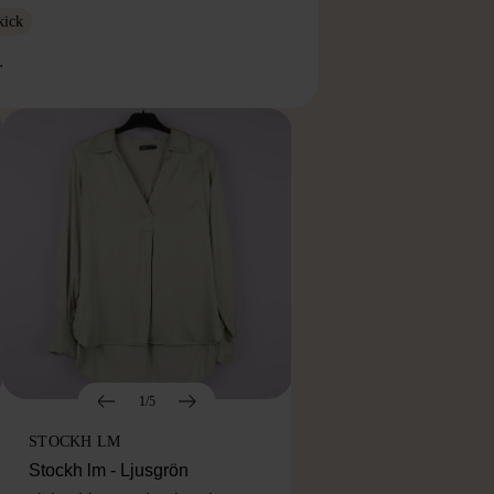
kick
r
1/5
STOCKH LM
Stockh lm - Ljusgrön