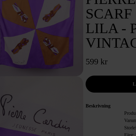
SCARF 
LILA -
VINTA
599 kr
Beskrivning
Produ
Varum
Storl
Färg: 