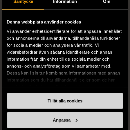
Samtycke
Information
Om
Vintage
S (34-36)
Gott skick
S (34-36)
999 kr
Mycket gott skick
Denna webbplats använder cookies
Vi använder enhetsidentifierare för att anpassa innehållet
999 kr
och annonserna till användarna, tillhandahålla funktioner
för sociala medier och analysera vår trafik. Vi
vidarebefordrar även sådana identifierare och annan
information från din enhet till de sociala medier och
annons- och analysföretag som vi samarbetar med.
Dessa kan i sin tur kombinera informationen med annan
information som du har tillhandahållit eller som de har
samlat in när du har använt deras tjänster.
1/5
1/5
Tillåt alla cookies
DOBBER
KUMKUM
Dobber - Beige byxor
KumKum Ring i
Anpassa
med resårmidja
sterlingsilver med svarta
läderimitation
stenar