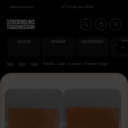
Hoppa
< stadsmissionen.se
Fri frakt över 990 kr
till
huvudinnehåll
REA DAM
REA HERR
REA INREDNING
FAKT
STUDENT
AT
Start
Shop
Dam
Plånbok - Läder - Accessoar - Premium Vintage