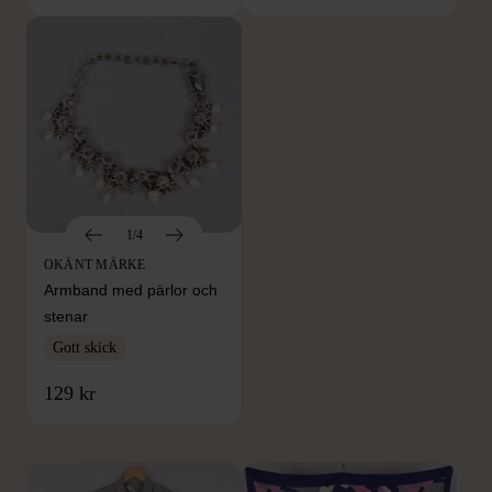
1/4
OKÄNT MÄRKE
Armband med pärlor och
stenar
Gott skick
FRÅN SAMMA VARUMÄRKE
129 kr
Hitta produkter från samma varumärke