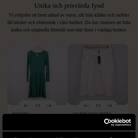
Unika och prisvärda fynd
Vi erbjuder ett brett utbud av varor, allt från kläder och möbler
LIKNANDE PRODUKTER
till böcker och elektronik i våra butiker. Du har chansen att hitta
unika och originella föremål som inte finns i vanliga butiker.
Hitta produkter som påminner om denna
1/5
1/5
MISSONI
GIANFRANCO FERRE
Missoni - Klänning -
STUDIO
Stickad - Grön - Premium
Gianfranco Ferre Studio -
Vintage
Kjol - Silke - Premium