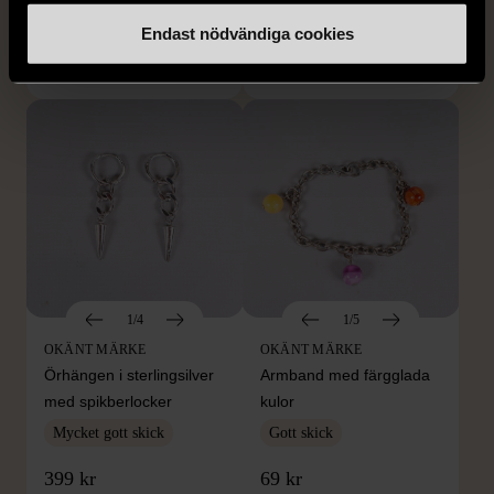
S (34-36)
Nytt skick
Gott skick
Endast nödvändiga cookies
179 kr
399 kr
1/4
1/5
OKÄNT MÄRKE
OKÄNT MÄRKE
Örhängen i sterlingsilver
Armband med färgglada
med spikberlocker
kulor
Mycket gott skick
Gott skick
399 kr
69 kr