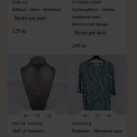
EDBLAD
DYRBERG/KERN
Edblad - Glow - Armband
Dyrberg/Kern - Delise -
Halsband med
Mycket gott skick
blomformat hänge
129 kr
Mycket gott skick
249 kr
1/5
1/5
SNÖ OF SWEDEN
RODEBJER
SNÖ of Sweden -
Rodebjer - Mönstrad topp