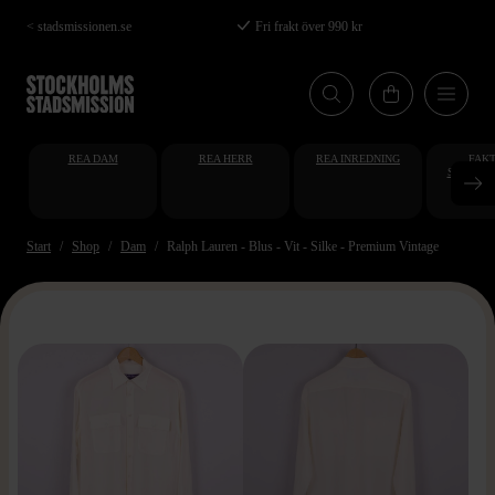
Hoppa
< stadsmissionen.se
Fri frakt över 990 kr
till
huvudinnehåll
REA DAM
REA HERR
REA INREDNING
FAKT
STUDENT
AT
Start
Shop
Dam
Ralph Lauren - Blus - Vit - Silke - Premium Vintage