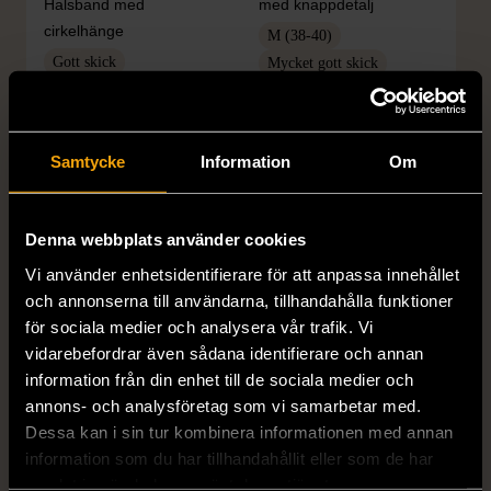
Halsband med
med knappdetalj
cirkelhänge
M (38-40)
Gott skick
Mycket gott skick
169 kr
399 kr
Samtycke
Information
Om
Denna webbplats använder cookies
Vi använder enhetsidentifierare för att anpassa innehållet
och annonserna till användarna, tillhandahålla funktioner
för sociala medier och analysera vår trafik. Vi
vidarebefordrar även sådana identifierare och annan
1/5
1/5
information från din enhet till de sociala medier och
H&M
H&M
annons- och analysföretag som vi samarbetar med.
H&M - Leopardmönstrad
H&M - Plisserad midikjol
Dessa kan i sin tur kombinera informationen med annan
volangklänning
med resårmidja -
information som du har tillhandahållit eller som de har
Salviagrön
XS (32-34)
Nytt skick
samlat in när du har använt deras tjänster.