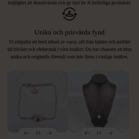
möjlighet att återanvända och ge nytt liv åt befintliga produkter.
Unika och prisvärda fynd
Vi erbjuder ett brett utbud av varor, allt från kläder och möbler
LIKNANDE PRODUKTER
till böcker och elektronik i våra butiker. Du har chansen att hitta
unika och originella föremål som inte finns i vanliga butiker.
Hitta produkter som påminner om denna
1/5
1/5