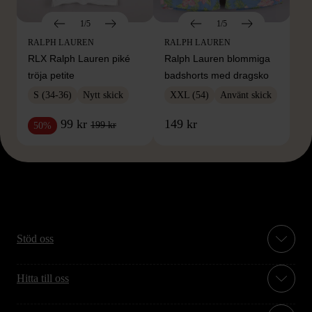
1/5
1/5
RALPH LAUREN
RALPH LAUREN
RLX Ralph Lauren piké
Ralph Lauren blommiga
tröja petite
badshorts med dragsko
S (34-36)
Nytt skick
XXL (54)
Använt skick
99 kr
149 kr
199 kr
50%
Stöd oss
Hitta till oss