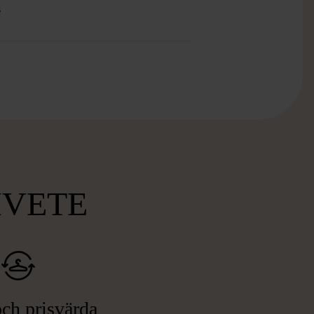
.
MVETE
ch prisvärda