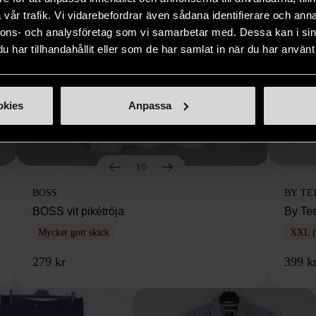
vår trafik. Vi vidarebefordrar även sådana identifierare och anna
nnons- och analysföretag som vi samarbetar med. Dessa kan i sin
har tillhandahållit eller som de har samlat in när du har använt 
okies
Anpassa
1/5
BOSS
BY TE
BOSS vit pikétröja
By Te
Mycket gott skick
XXL (
279 kr
399 k