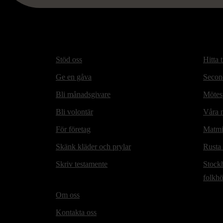
Stöd oss
Hitta t
Ge en gåva
Secon
Bli månadsgivare
Mötesp
Bli volontär
Våra m
För företag
Matmi
Skänk kläder och prylar
Rusta
Skriv testamente
Stock
folkh
Om oss
Kontakta oss