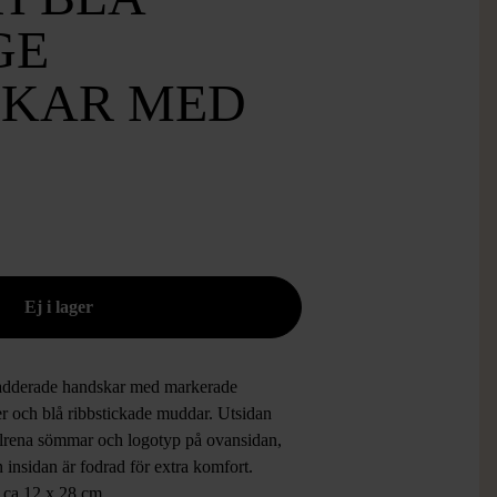
GE
KAR MED
adderade handskar med markerade
er och blå ribbstickade muddar. Utsidan
tilrena sömmar och logotyp på ovansidan,
insidan är fodrad för extra komfort.
ca 12 x 28 cm