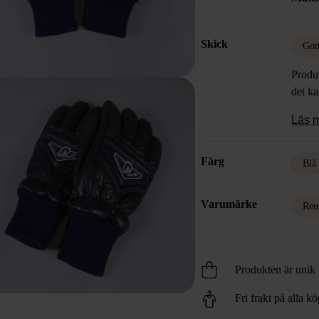
Skick
Got
Produk
det k
Läs 
Färg
Blå
Varumärke
Reu
Produkten är unik o
Fri frakt på alla k