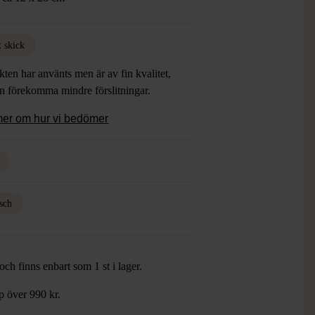
t skick
ten har använts men är av fin kvalitet,
an förekomma mindre förslitningar.
mer om hur vi bedömer
sch
ch finns enbart som 1 st i lager.
öp över 990 kr.