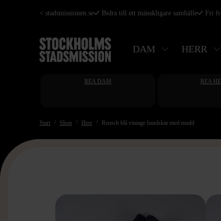
Hoppa
< stadsmissionen.se
Bidra till ett mänskligare samhälle
Fri f
till
huvudinnehåll
DAM
HERR
REA DAM
REA H
Start
Shop
Herr
Reusch blå vintage handskar med mudd