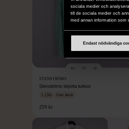
sociala medier och analysera 
till de sociala medier och a
med annan information som du 
Endast nödvändiga co
1/5
STENSTRÖMS
Stenströms skjorta turkos
L (50)
Gott skick
259 kr