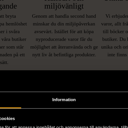
gande
miljövänligt
att bryta
Genom att handla second hand
Vi erbjuder
pa hemlöshet
minskar du din miljöpåverkan
varor, allt f
er i svåra
avsevärt. Istället för att köpa
till böcker 
i våra butiker
nyproducerade varor får du
butiker. Du 
ner som står
möjlighet att återanvända och ge
unika och or
naden på ett
nytt liv åt befintliga produkter.
inte finns
IKNANDE PRODUKT
sätt.
Hitta produkter som påminner om denna
Information
cookies
e för att anpassa innehållet och annonserna till användarna, tillh