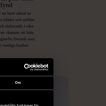
fynd
 ett brett utbud av
rån kläder och möbler
och elektronik i våra
har chansen att hitta
iginella föremål som
 i vanliga butiker.
ER
Om
andahålla funktioner för