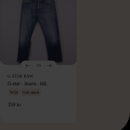
1/5
G-STAR RAW
G-star - Jeans - blå
W34
Gott skick
359 kr