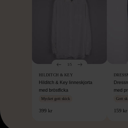
1/5
HILDITCH & KEY
DRESS
Hilditch & Key linneskjorta
Dressm
med bröstficka
med pr
Mycket gott skick
Gott sk
399 kr
159 kr