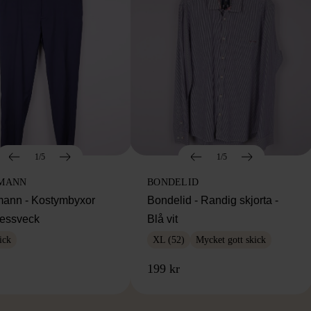
1/5
1/5
MANN
BONDELID
ann - Kostymbyxor
Bondelid - Randig skjorta -
essveck
Blå vit
ick
XL (52)
Mycket gott skick
199 kr