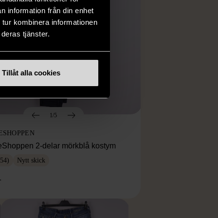
n information från din enhet
 tur kombinera informationen
deras tjänster.
Tillåt alla cookies
1/5
ESHOPPEN
eShoppen 2-delar mörkblå kostym
54)
Nytt skick
r