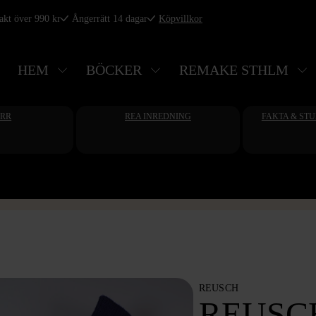
rakt över 990 kr
Ångerrätt 14 dagar
Köpvillkor
HEM
BÖCKER
REMAKE STHLM
ERR
REA INREDNING
FAKTA & ST
REUSCH
REUSC