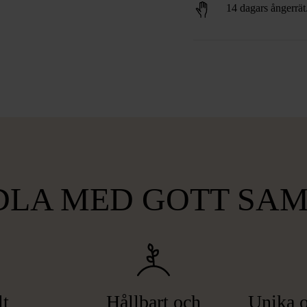
14 dagars ångerrät
LA MED GOTT SA
lt
Hållbart och
Unika o