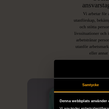
ansvarsta
Vi arbetar för 
utanförskap, bekäm
och stötta person
livssituationer och 
arbetstränar perso
utanför arbetsmark
L
eller annat 
Samtycke
Denna webbplats använder 
Vi använder enhetsidentifierar