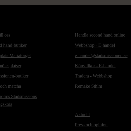
ill oss
Handla second hand online
d hand-butiker
Webbshop - E-handel
lats Mariatorget
e-handel@stadsmissionen.se
ötesplatser
Köpvillkor - E-handel
ssionen-butiker
Tradera - Webbshop
 och matcha
Remake Sthlm
holms Stadsmissions
ögskola
Aktuellt
Press och opinion