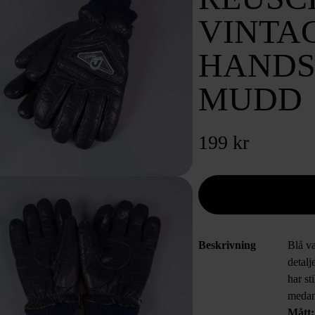
VINTA
HANDS
MUDD
199 kr
Beskrivning
Blå v
detalj
har s
medan 
Mått: