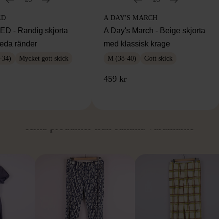
ED
A DAY'S MARCH
 - Randig skjorta
A Day's March - Beige skjorta
eda ränder
med klassisk krage
-34)
Mycket gott skick
M (38-40)
Gott skick
459 kr
ÅN SAMMA VARUMÄ
Hitta produkter från samma varumärke