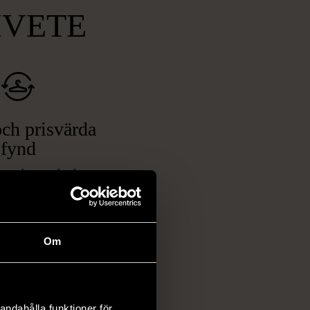
MVETE
ch prisvärda
fynd
 ett brett utbud av
rån kläder och möbler
och elektronik i våra
har chansen att hitta
Om
iginella föremål som
 i vanliga butiker.
ER
andahålla funktioner för