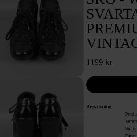
SVARTA
PREMI
VINTA
1199 kr
Beskrivning
Produ
Varum
Storle
Färg: 