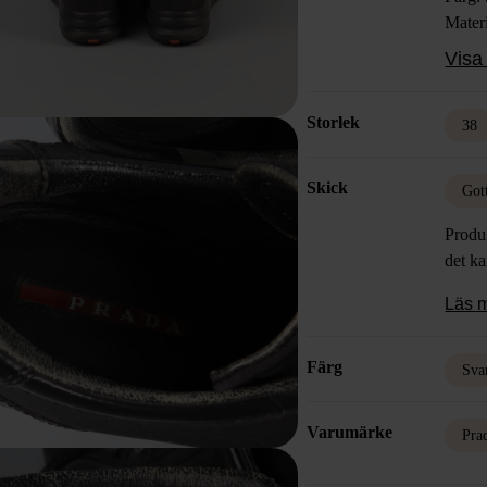
Mater
Skick
Visa 
Storlek
38
Skick
Got
Produk
det k
Läs 
Färg
Sva
Varumärke
Pra