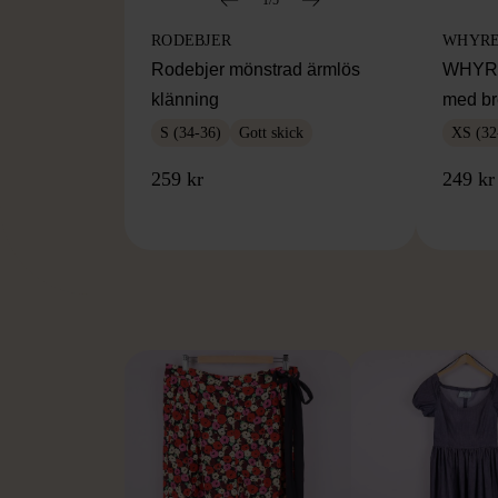
RODEBJER
WHYR
Rodebjer mönstrad ärmlös
WHYRED
klänning
med br
S (34-36)
Gott skick
XS (32
259 kr
249 kr
FR