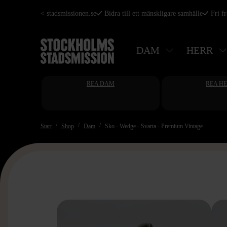
Hoppa
< stadsmissionen.se
Bidra till ett mänskligare samhälle
Fri f
till
huvudinnehåll
DAM
HERR
REA DAM
REA H
Start
Shop
Dam
Sko - Wedge - Svarta - Premium Vintage