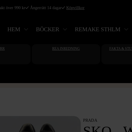
rakt över 990 kr
Ångerrätt 14 dagar
Köpvillkor
HEM
BÖCKER
REMAKE STHLM
ERR
REA INREDNING
FAKTA & ST
PRADA
SKO - 