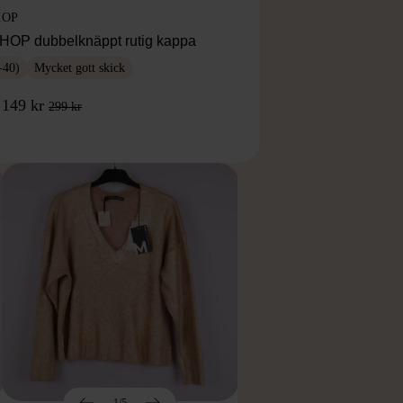
HOP
OP dubbelknäppt rutig kappa
-40)
Mycket gott skick
149 kr
299 kr
1/5