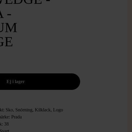
 -
UM
GE
kt: Sko, Snörning, Kilklack, Logo
ärke: Prada
k: 38
Svart