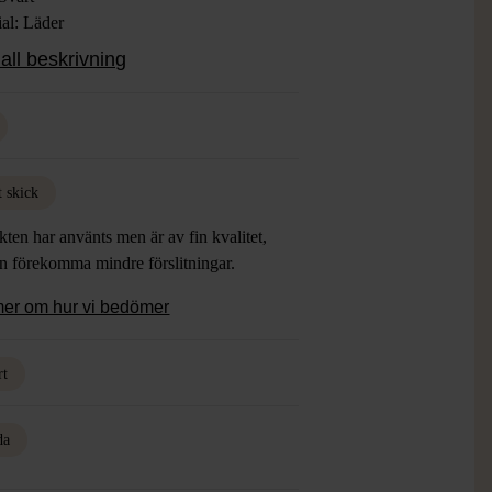
ial: Läder
: Använt skick, Skada på höger klack
all beskrivning
t skick
ten har använts men är av fin kvalitet,
an förekomma mindre förslitningar.
mer om hur vi bedömer
rt
da