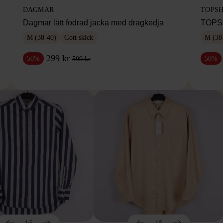
DAGMAR
TOPS
Dagmar lätt fodrad jacka med dragkedja
TOPSH
M (38-40)
Gott skick
M (38
299 kr
50%
50%
599 kr
1/5
1/5