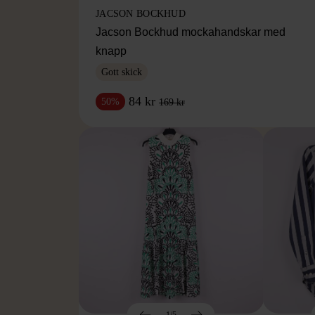
JACSON BOCKHUD
Jacson Bockhud mockahandskar med
knapp
Gott skick
84 kr
50%
169 kr
1/5