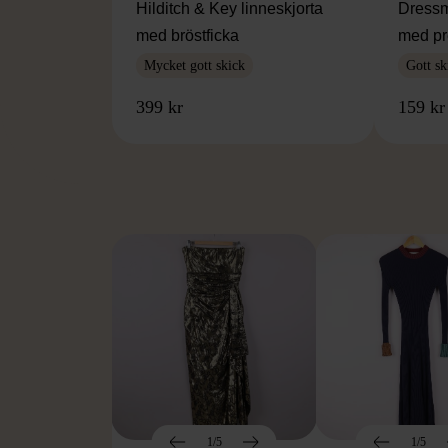
Hilditch & Key linneskjorta
Dressm
med bröstficka
med pr
Mycket gott skick
Gott sk
399 kr
159 kr
FR
1/5
1/5