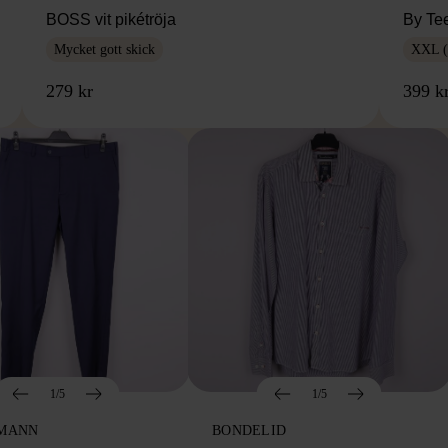
BOSS vit pikétröja
By Te
Mycket gott skick
XXL (
279 kr
399 k
1/5
1/5
MANN
BONDELID