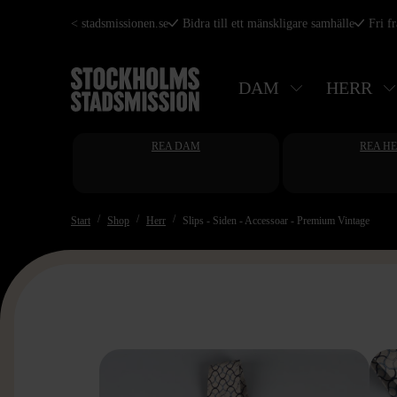
Hoppa
< stadsmissionen.se
Bidra till ett mänskligare samhälle
Fri f
till
huvudinnehåll
DAM
HERR
REA DAM
REA H
Start
Shop
Herr
Slips - Siden - Accessoar - Premium Vintage