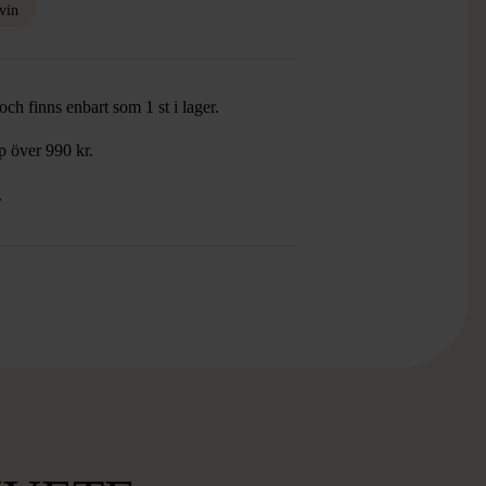
vin
ch finns enbart som 1 st i lager.
öp över 990 kr.
.