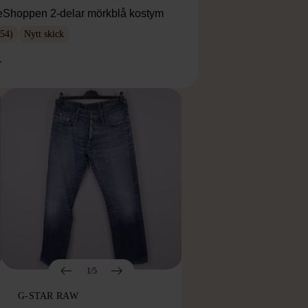
eShoppen 2-delar mörkblå kostym
54)
Nytt skick
r
1/5
G-STAR RAW