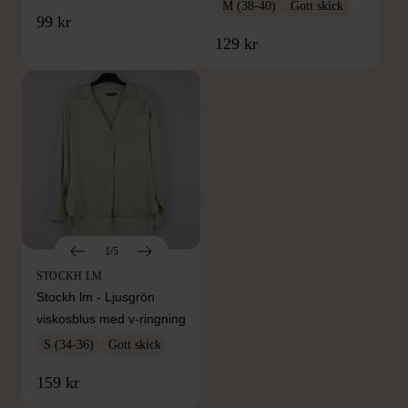
M (38-40)
Gott skick
99 kr
129 kr
1/5
STOCKH LM
Stockh lm - Ljusgrön
viskosblus med v-ringning
S (34-36)
Gott skick
FRÅN SAMMA VARUMÄRKE
159 kr
Hitta produkter från samma varumärke