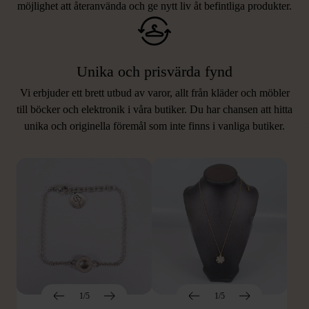
möjlighet att återanvända och ge nytt liv åt befintliga produkter.
Unika och prisvärda fynd
Vi erbjuder ett brett utbud av varor, allt från kläder och möbler
LIKNANDE PRODUKTER
till böcker och elektronik i våra butiker. Du har chansen att hitta
unika och originella föremål som inte finns i vanliga butiker.
Hitta produkter som påminner om denna
1/5
1/5