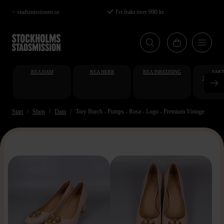
Hoppa
< stadsmissionen.se
Fri frakt över 990 kr
till
huvudinnehåll
REA DAM
REA HERR
REA INREDNING
FAKT
STUDENT
AT
Start
Shop
Dam
Tory Burch - Pumps - Rosa - Logo - Premium Vintage