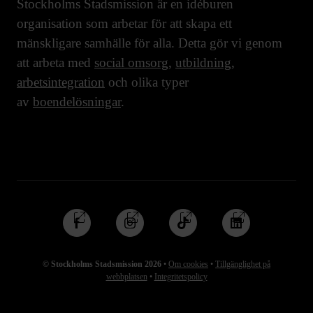
Stockholms Stadsmission är en idéburen
organisation som arbetar för att skapa ett
mänskligare samhälle för alla. Detta gör vi genom
att arbeta med
social omsorg
,
utbildning
,
arbetsintegration
och olika typer
av
boendelösningar
.
Följ
Följ
Följ
Följ
oss
oss
oss
oss
på
på
på
på
© Stockholms Stadsmission 2026
•
Om cookies
•
Tillgänglighet på
Facebook
Instagram
TikTok
Linkedin
webbplatsen
•
Integritetspolicy