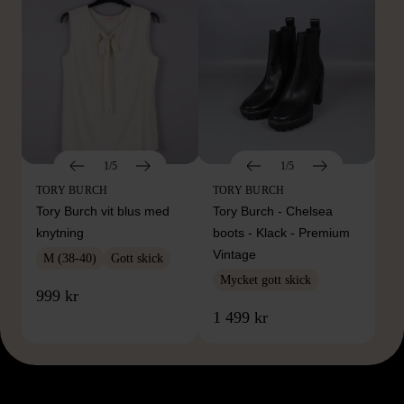
1/5
1/5
TORY BURCH
TORY BURCH
Tory Burch vit blus med
Tory Burch - Chelsea
knytning
boots - Klack - Premium
Vintage
M (38-40)
Gott skick
Mycket gott skick
999 kr
1 499 kr