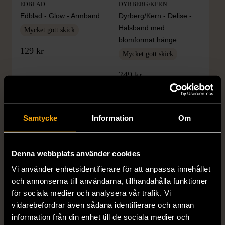
EDBLAD
DYRBERG/KERN
Edblad - Glow - Armband
Dyrberg/Kern - Delise -
Halsband med
Mycket gott skick
blomformat hänge
129 kr
Mycket gott skick
249 kr
Samtycke
Information
Om
Denna webbplats använder cookies
Vi använder enhetsidentifierare för att anpassa innehållet
och annonserna till användarna, tillhandahålla funktioner
1/5
1/5
för sociala medier och analysera vår trafik. Vi
SNÖ OF SWEDEN
RODEBJER
vidarebefordrar även sådana identifierare och annan
SNÖ of Sweden -
Rodebjer - Mönstrad topp
information från din enhet till de sociala medier och