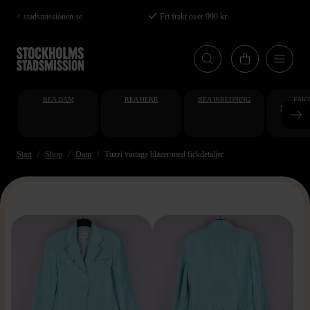
Hoppa
< stadsmissionen.se
Fri frakt över 990 kr
till
huvudinnehåll
REA DAM
REA HERR
REA INREDNING
FAKT
STUDENT
AT
Start
Shop
Dam
Tuzzi vintage blazer med fickdetaljer