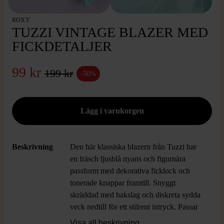
ROXY
TUZZI VINTAGE BLAZER MED
FICKDETALJER
99 kr
199 kr
-50%
Beskrivning
Den här klassiska blazern från Tuzzi har
en fräsch ljusblå nyans och figurnära
passform med dekorativa ficklock och
tonerade knappar framtill. Snyggt
skräddad med hakslag och diskreta sydda
veck nedtill för ett stilrent intryck. Passar
lekfullt i garderoben för dig som vill ha en
Visa all beskrivning