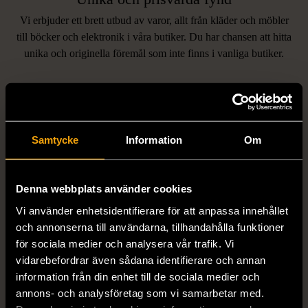
Vi erbjuder ett brett utbud av varor, allt från kläder och möbler
LIKNANDE PRODUKTER
till böcker och elektronik i våra butiker. Du har chansen att hitta
unika och originella föremål som inte finns i vanliga butiker.
Hitta produkter som påminner om denna
Samtycke
Information
Om
Denna webbplats använder cookies
Vi använder enhetsidentifierare för att anpassa innehållet
1/5
1/5
och annonserna till användarna, tillhandahålla funktioner
DOBBER
KUMKUM
för sociala medier och analysera vår trafik. Vi
Dobber - Beige byxor
KumKum Ring i
vidarebefordrar även sådana identifierare och annan
med resårmidja
sterlingsilver med svarta
information från din enhet till de sociala medier och
läderimitation
stenar
annons- och analysföretag som vi samarbetar med.