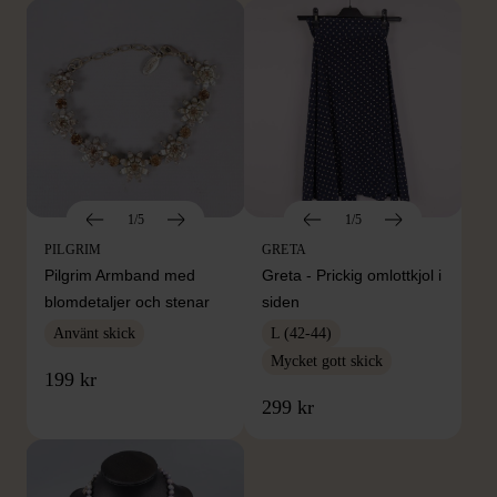
1/5
1/5
PILGRIM
GRETA
Pilgrim Armband med
Greta - Prickig omlottkjol i
blomdetaljer och stenar
siden
Använt skick
L (42-44)
Mycket gott skick
199 kr
299 kr