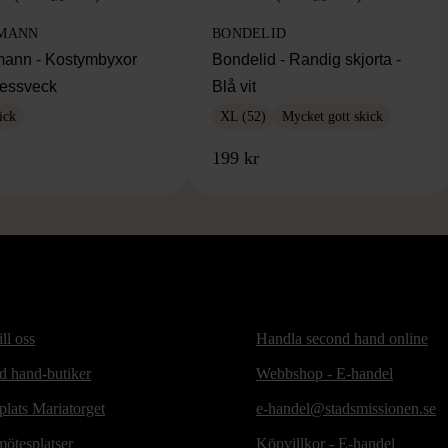
MANN
BONDELID
ann - Kostymbyxor
Bondelid - Randig skjorta -
essveck
Blå vit
ick
XL (52)
Mycket gott skick
199 kr
ill oss
Handla second hand online
d hand-butiker
Webbshop - E-handel
lats Mariatorget
e-handel@stadsmissionen.se
ötesplatser
Köpvillkor - E-handel