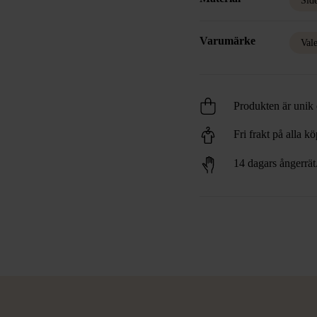
Sid
Varumärke
Val
Produkten är unik o
Fri frakt på alla k
14 dagars ångerrät