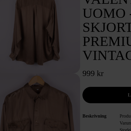
UOMO -
SKJORT
PREMI
VINTA
999 kr
Beskrivning
Produ
Varum
Storl