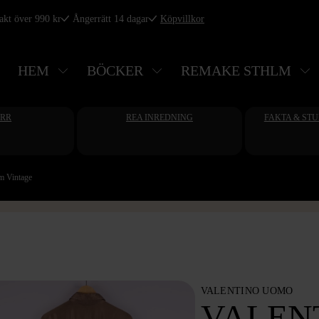
rakt över 990 kr
Ångerrätt 14 dagar
Köpvillkor
HEM
BÖCKER
REMAKE STHLM
ERR
REA INREDNING
FAKTA & ST
um Vintage
VALENTINO UOMO
VALENT