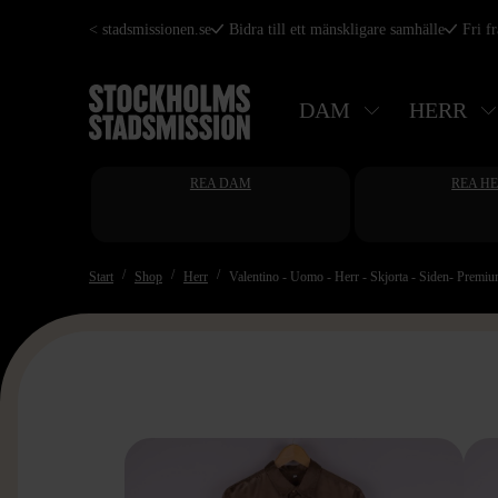
Hoppa
< stadsmissionen.se
Bidra till ett mänskligare samhälle
Fri f
till
huvudinnehåll
DAM
HERR
REA DAM
REA H
Start
Shop
Herr
Valentino - Uomo - Herr - Skjorta - Siden- Premi