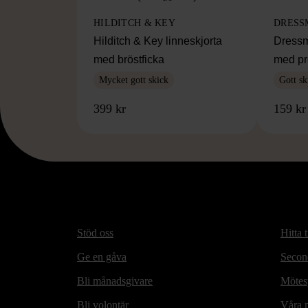
HILDITCH & KEY
DRESS
Hilditch & Key linneskjorta
Dressm
med bröstficka
med pr
Mycket gott skick
Gott sk
399 kr
159 kr
Stöd oss
Hitta t
Ge en gåva
Secon
Bli månadsgivare
Mötesp
Bli volontär
Våra m