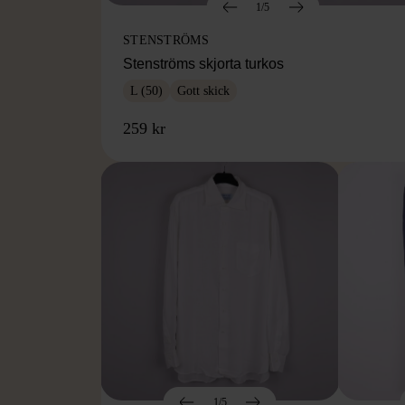
1/5
STENSTRÖMS
Stenströms skjorta turkos
L (50)
Gott skick
259 kr
1/5