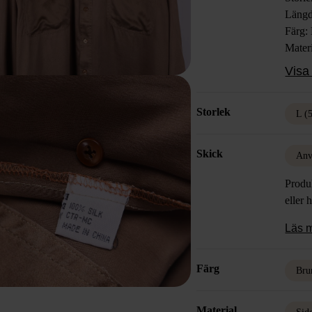
Läng
Färg:
Materi
Skick
Visa 
axeln
Storlek
L (
Skick
Anv
Produk
eller 
Läs 
Färg
Bru
Material