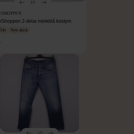
1/5
ESHOPPEN
eShoppen 2-delar mörkblå kostym
54)
Nytt skick
r
1/5