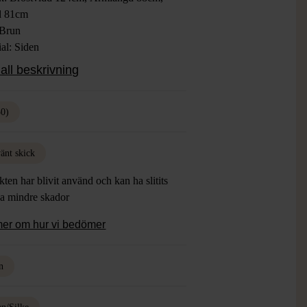
d 81cm
 Brun
al: Siden
: Använt Skick, Lite färgförändring på
all beskrivning
, Saknar en knapp
50)
änt skick
ten har blivit använd och kan ha slitits
ha mindre skador
mer om hur vi bedömer
n