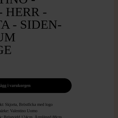
 HERR -
A - SIDEN-
UM
GE
kt: Skjorta, Bröstficka med logo
ärke: Valentino Uomo
ek: Bröstvidd 124cm, Ärmlängd 88cm,