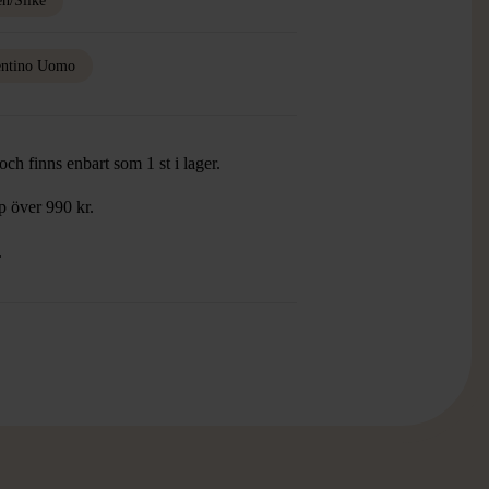
en/Silke
entino Uomo
ch finns enbart som 1 st i lager.
öp över 990 kr.
.