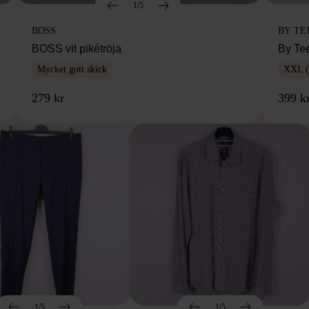
1/5
BOSS
BY TE
BOSS vit pikétröja
By Te
Mycket gott skick
XXL (
279 kr
399 k
1/5
1/5