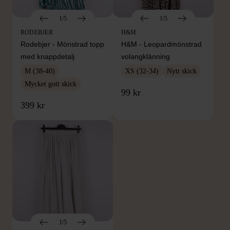
1/5
1/5
RODEBJER
H&M
Rodebjer - Mönstrad topp
H&M - Leopardmönstrad
med knappdetalj
volangklänning
M (38-40)
XS (32-34)
Nytt skick
Mycket gott skick
99 kr
399 kr
1/5