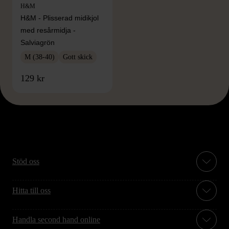
H&M
H&M - Plisserad midikjol
med resårmidja -
Salviagrön
M (38-40)
Gott skick
129 kr
Stöd oss
Hitta till oss
Handla second hand online