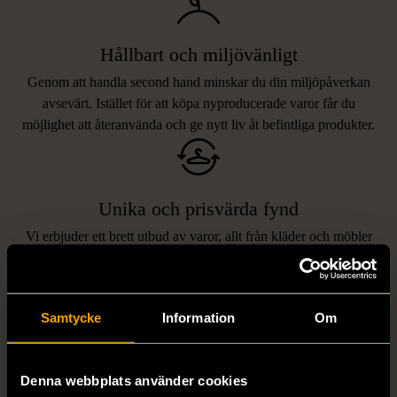
Hållbart och miljövänligt
Genom att handla second hand minskar du din miljöpåverkan
avsevärt. Istället för att köpa nyproducerade varor får du
möjlighet att återanvända och ge nytt liv åt befintliga produkter.
Unika och prisvärda fynd
Vi erbjuder ett brett utbud av varor, allt från kläder och möbler
LIKNANDE PRODUKTER
till böcker och elektronik i våra butiker. Du har chansen att hitta
unika och originella föremål som inte finns i vanliga butiker.
Hitta produkter som påminner om denna
Samtycke
Information
Om
Denna webbplats använder cookies