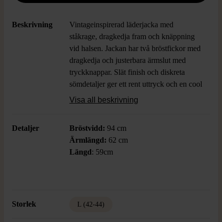
Beskrivning
Vintageinspirerad läderjacka med
ståkrage, dragkedja fram och knäppning
vid halsen. Jackan har två bröstfickor med
dragkedja och justerbara ärmslut med
tryckknappar. Slät finish och diskreta
sömdetaljer ger ett rent uttryck och en cool
vibe. Fodrad insida för ökad komfort.
Visa all beskrivning
Detaljer
Bröstvidd:
94 cm
Ärmlängd:
62 cm
Längd
: 59cm
Storlek
L (42-44)