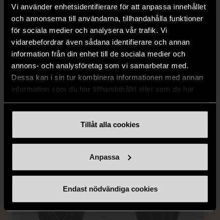
Vi använder enhetsidentifierare för att anpassa innehållet
och annonserna till användarna, tillhandahålla funktioner
för sociala medier och analysera vår trafik. Vi
vidarebefordrar även sådana identifierare och annan
information från din enhet till de sociala medier och
1/5
1/5
annons- och analysföretag som vi samarbetar med.
& OTHER STORIES
EDBLAD
Dessa kan i sin tur kombinera informationen med annan
& Other Stories -
Edblad - Glow - Armband
information som du har tillhandahållit eller som de har
Klassiska raka byxor
Mycket gott skick
samlat in när du har använt deras tjänster.
linneblandning
129 kr
M (38-40)
Tillåt alla cookies
Mycket gott skick
249 kr
Anpassa
Endast nödvändiga cookies