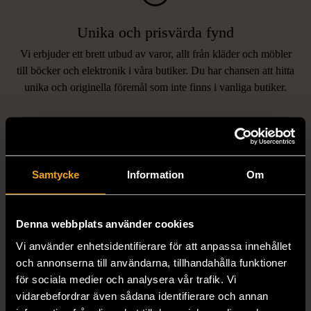
Unika och prisvärda fynd
Vi erbjuder ett brett utbud av varor, allt från kläder och möbler
LIKNANDE PRODUKTER
till böcker och elektronik i våra butiker. Du har chansen att hitta
unika och originella föremål som inte finns i vanliga butiker.
Hitta produkter som påminner om denna
Samtycke
Information
Om
Denna webbplats använder cookies
Vi använder enhetsidentifierare för att anpassa innehållet
1/5
1/5
och annonserna till användarna, tillhandahålla funktioner
MISSONI
GIANFRANCO FERRE
för sociala medier och analysera vår trafik. Vi
Missoni - Klänning -
STUDIO
vidarebefordrar även sådana identifierare och annan
Stickad - Grön - Premium
Gianfranco Ferre Studio -