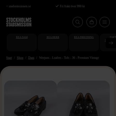
Hoppa
< stadsmissionen.se
Fri frakt över 990 kr
till
huvudinnehåll
REA DAM
REA HERR
REA INREDNING
FAKT
STUDENT
AT
Start
Shop
Dam
Weejuns - Loafers - Tofs - 36 - Premium Vintage