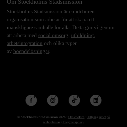
Om Stockholms Stadsmission
Stockholms Stadsmission är en idéburen
organisation som arbetar för att skapa ett
mänskligare samhälle för alla. Detta gör vi genom
att arbeta med
social omsorg
,
utbildning
,
arbetsintegration
och olika typer
av
boendelösningar
.
Följ
Följ
Följ
Följ
oss
oss
oss
oss
på
på
på
på
© Stockholms Stadsmission 2026
•
Om cookies
•
Tillgänglighet på
Facebook
Instagram
TikTok
Linkedin
webbplatsen
•
Integritetspolicy