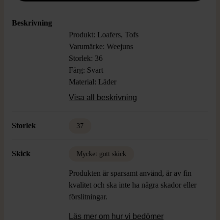
Beskrivning
Produkt: Loafers, Tofs
Varumärke: Weejuns
Storlek: 36
Färg: Svart
Material: Läder
Skick: Mycket Gott Skick, Lite slitage på
Visa all beskrivning
sula
Storlek
37
Skick
Mycket gott skick
Produkten är sparsamt använd, är av fin
kvalitet och ska inte ha några skador eller
förslitningar.
Läs mer om hur vi bedömer