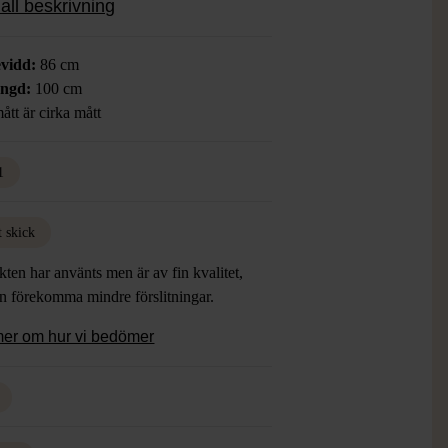
all beskrivning
vidd:
86 cm
ängd:
100 cm
ått är cirka mått
1
t skick
ten har använts men är av fin kvalitet,
an förekomma mindre förslitningar.
mer om hur vi bedömer