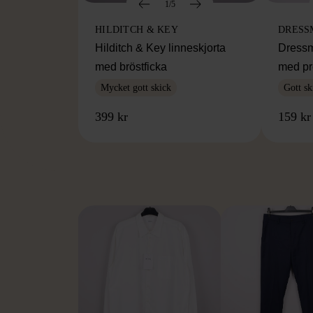
1/5
HILDITCH & KEY
DRESS
Hilditch & Key linneskjorta
Dressm
med bröstficka
med pr
Mycket gott skick
Gott sk
399 kr
159 kr
FR