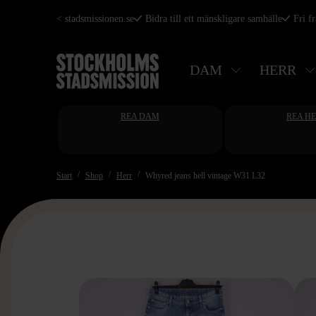
Hoppa
< stadsmissionen.se
Bidra till ett mänskligare samhälle
Fri f
till
huvudinnehåll
DAM
HERR
REA DAM
REA H
Start
Shop
Herr
Whyred jeans hell vintage W31 L32