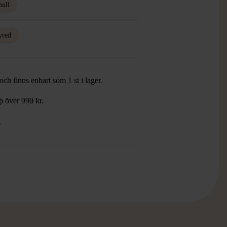
ull
red
ch finns enbart som 1 st i lager.
öp över 990 kr.
.