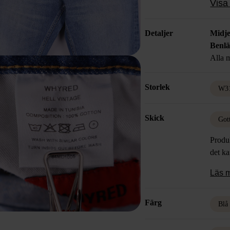
Visa 
Detaljer
Midje
Benl
Alla m
Storlek
W3
Skick
Got
Produk
det k
Läs 
Färg
Blå