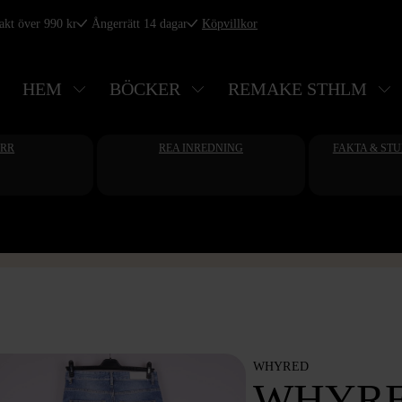
rakt över 990 kr
Ångerrätt 14 dagar
Köpvillkor
HEM
BÖCKER
REMAKE STHLM
ERR
REA INREDNING
FAKTA & ST
WHYRED
WHYRE