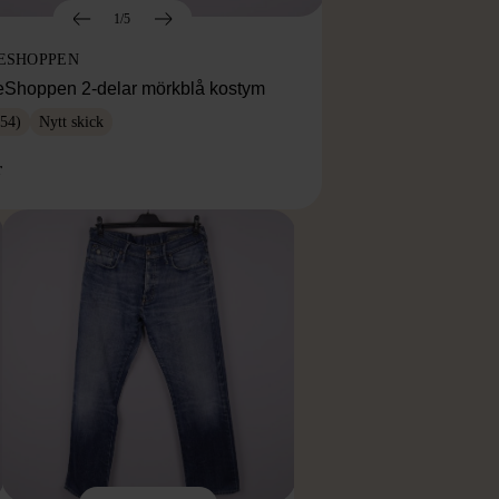
1/5
ESHOPPEN
eShoppen 2-delar mörkblå kostym
54)
Nytt skick
r