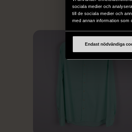
L
sociala medier och analysera 
till de sociala medier och a
med annan information som du 
Endast nödvändiga co