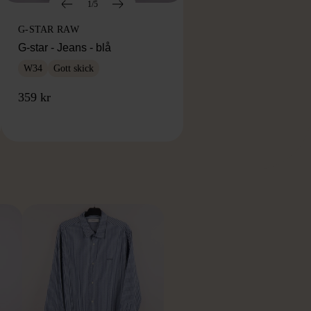
1/5
G-STAR RAW
G-star - Jeans - blå
W34
Gott skick
359 kr
RKE