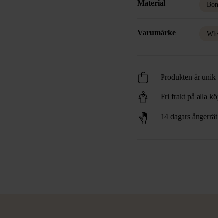
Material
Bom
Varumärke
Why
Produkten är unik o
Fri frakt på alla k
14 dagars ångerrät