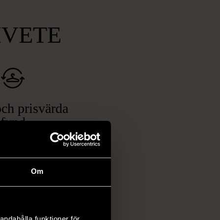
MVETE
ch prisvärda
fynd
 ett brett utbud av
rån kläder och möbler
och elektronik i våra
Om
har chansen att hitta
iginella föremål som
 i vanliga butiker.
andahålla funktioner för