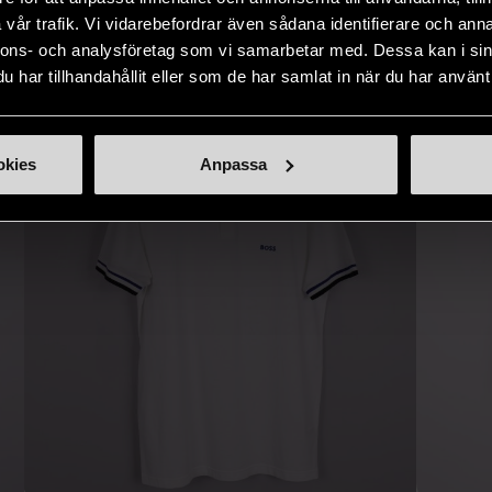
IKNANDE PRODUKT
vår trafik. Vi vidarebefordrar även sådana identifierare och anna
Hitta produkter som påminner om denna
nnons- och analysföretag som vi samarbetar med. Dessa kan i sin
har tillhandahållit eller som de har samlat in när du har använt 
okies
Anpassa