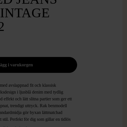
VINTAGE
2
med avslappnad fit och klassisk
ksdesign i ljusblå denim med tydlig
 effekt och lätt slitna partier som ger ett
pnat, trendigt uttryck. Rak benmodell
tandardmidja gör byxan lättmatchad
t stil. Perfekt för dig som gillar en tidlös
odern jeanslook med vintage vibe.