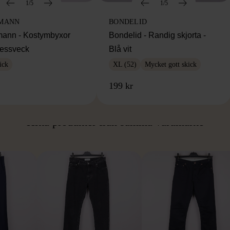
1/5
1/5
MANN
BONDELID
ann - Kostymbyxor
Bondelid - Randig skjorta -
essveck
Blå vit
ick
XL (52)
Mycket gott skick
199 kr
ÅN SAMMA VARUMÄ
Hitta produkter från samma varumärke