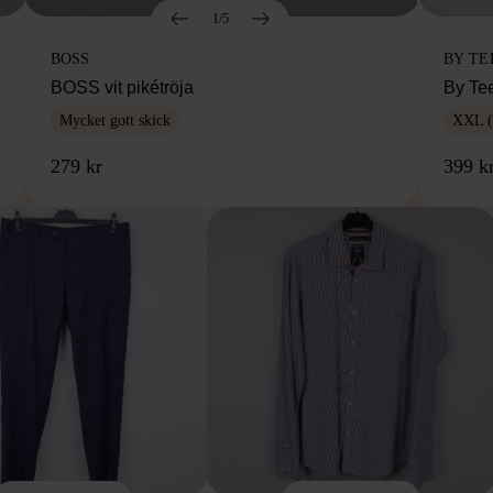
1/5
BOSS
BY TE
BOSS vit pikétröja
By Te
Mycket gott skick
XXL (
279 kr
399 k