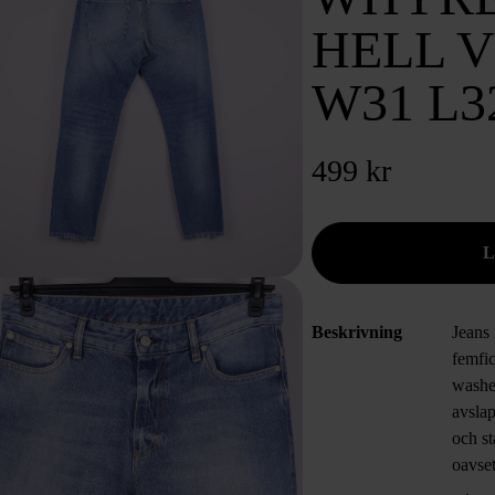
HELL 
W31 L3
499 kr
Beskrivning
Jeans 
femfic
washed
avslap
och s
oavset
men m