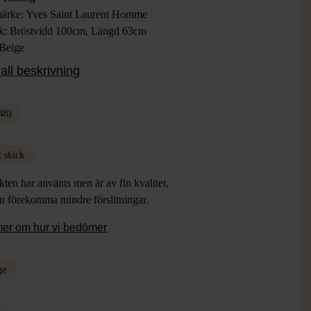
ärke: Yves Saint Laurent Homme
ek: Bröstvidd 100cm, Längd 63cm
 Beige
ial: 70% Ull, 30% Bomull
all beskrivning
: Gott Skick
48)
t skick
ten har använts men är av fin kvalitet,
an förekomma mindre förslitningar.
mer om hur vi bedömer
ge