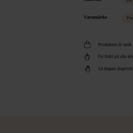
Ull
Varumärke
Yve
Produkten är unik o
Fri frakt på alla k
14 dagars ångerrät