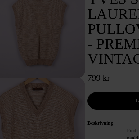
LAURE
PULLOV
- PRE
VINTA
799 kr
Beskrivning
Produ
mudd,