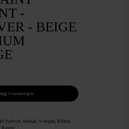
NT -
ER - BEIGE
MIUM
GE
kt: Pullover, Stickad, V-ringad, Ribbad
 Randig