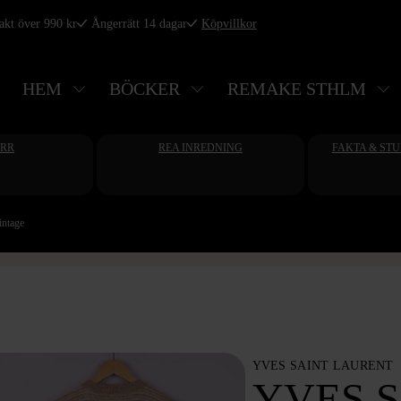
rakt över 990 kr
Ångerrätt 14 dagar
Köpvillkor
HEM
BÖCKER
REMAKE STHLM
ERR
REA INREDNING
FAKTA & ST
intage
YVES SAINT LAURENT
YVES 