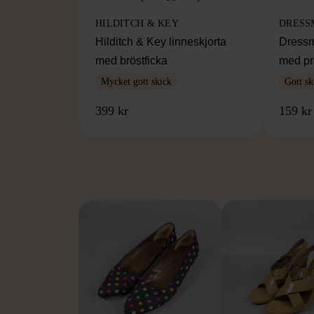
HILDITCH & KEY
DRESS
Hilditch & Key linneskjorta
Dressm
med bröstficka
med pr
Mycket gott skick
Gott sk
399 kr
159 kr
FR