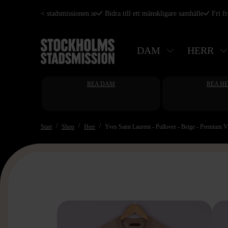
Hoppa
< stadsmissionen.se
Bidra till ett mänskligare samhälle
Fri f
till
huvudinnehåll
DAM
HERR
REA DAM
REA H
Start
Shop
Herr
Yves Saint Laurent - Pullover - Beige - Premium V