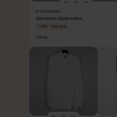
1/5
STENSTRÖMS
Stenströms skjorta turkos
L (50)
Gott skick
259 kr
1/5