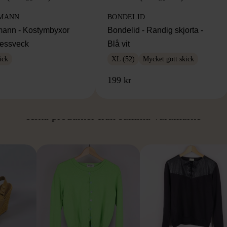
MANN
BONDELID
ann - Kostymbyxor
Bondelid - Randig skjorta -
essveck
Blå vit
ick
XL (52)
Mycket gott skick
199 kr
ÅN SAMMA VARUMÄ
Hitta produkter från samma varumärke