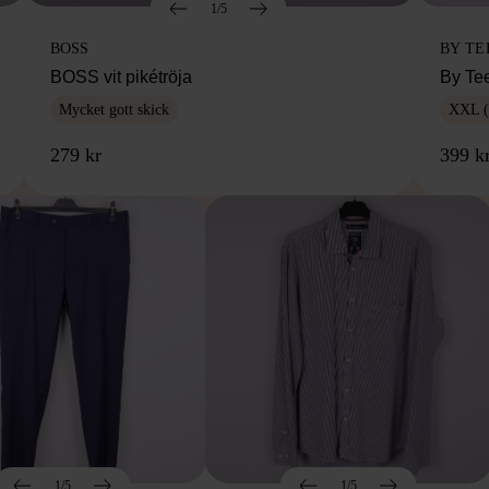
1/5
BOSS
BY TE
BOSS vit pikétröja
By Te
Mycket gott skick
XXL (
279 kr
399 k
1/5
1/5