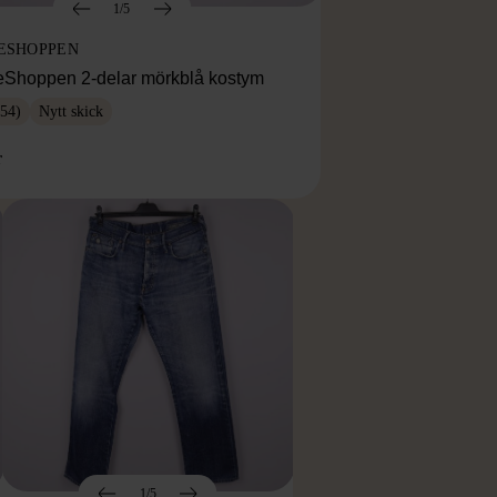
1/5
ESHOPPEN
eShoppen 2-delar mörkblå kostym
54)
Nytt skick
r
1/5