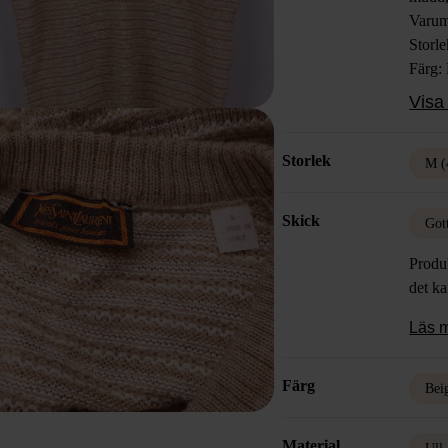
Varum
Storl
Färg:
Mater
Visa 
Skick
Storlek
M (
Skick
Got
Produk
det k
Läs 
Färg
Bei
Material