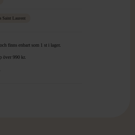
s Saint Laurent
ch finns enbart som 1 st i lager.
öp över 990 kr.
.