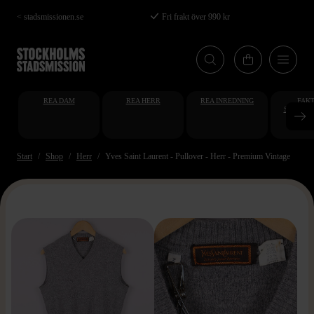
Hoppa
< stadsmissionen.se
Fri frakt över 990 kr
till
huvudinnehåll
REA DAM
REA HERR
REA INREDNING
FAKT
STUDENT
AT
Start
Shop
Herr
Yves Saint Laurent - Pullover - Herr - Premium Vintage