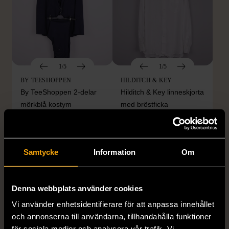
1/5
1/5
BY TEESHOPPEN
HILDITCH & KEY
By TeeShoppen 2-delar
Hilditch & Key linneskjorta
mörkblå kostym
med bröstficka
XXL (54)
Nytt skick
Mycket gott skick
399 kr
399 kr
Samtycke
Information
Om
Denna webbplats använder cookies
Vi använder enhetsidentifierare för att anpassa innehållet
och annonserna till användarna, tillhandahålla funktioner
för sociala medier och analysera vår trafik. Vi