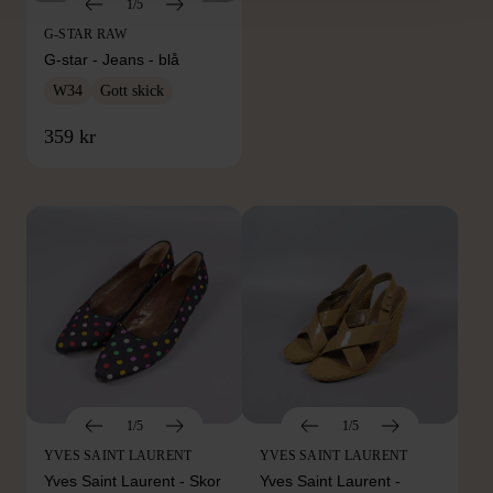
1/5
G-STAR RAW
G-star - Jeans - blå
W34
Gott skick
FRÅN SAMMA VARUMÄRKE
359 kr
Hitta produkter från samma varumärke
1/5
1/5
YVES SAINT LAURENT
YVES SAINT LAURENT
Yves Saint Laurent - Skor
Yves Saint Laurent -