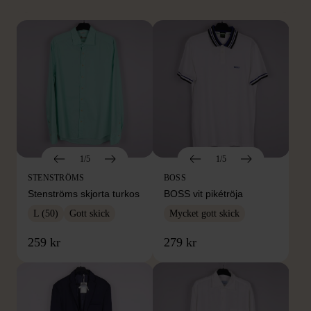
1/5
1/5
STENSTRÖMS
BOSS
Stenströms skjorta turkos
BOSS vit pikétröja
L (50)
Gott skick
Mycket gott skick
259 kr
279 kr