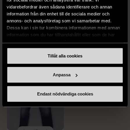
vidarebefordrar även sådana identifierare och annan
information från din enhet till de sociala medier och
1/5
1/5
annons- och analysföretag som vi samarbetar med.
DRESSMANN
BONDELID
Dessa kan i sin tur kombinera informationen med annan
Dressmann -
Bondelid - Randig skjorta
information som du har tillhandahållit eller som de har
Kostymbyxor med
- Blå vit
samlat in när du har använt deras tjänster.
pressveck
XL (52)
Gott skick
Mycket gott skick
Tillåt alla cookies
159 kr
199 kr
Anpassa
Endast nödvändiga cookies