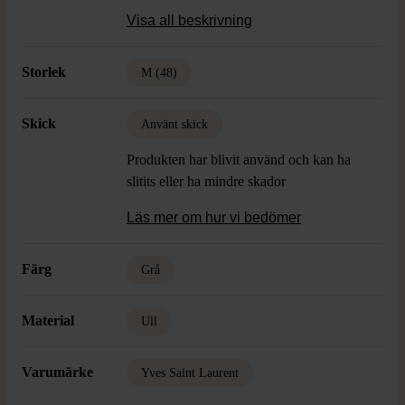
Material: 60% Ull, 40% Alpaca
Visa all beskrivning
Skick: Använt skick, Vintage
Storlek
M (48)
Skick
Använt skick
Produkten har blivit använd och kan ha
slitits eller ha mindre skador
Läs mer om hur vi bedömer
Färg
Grå
Material
Ull
Varumärke
Yves Saint Laurent