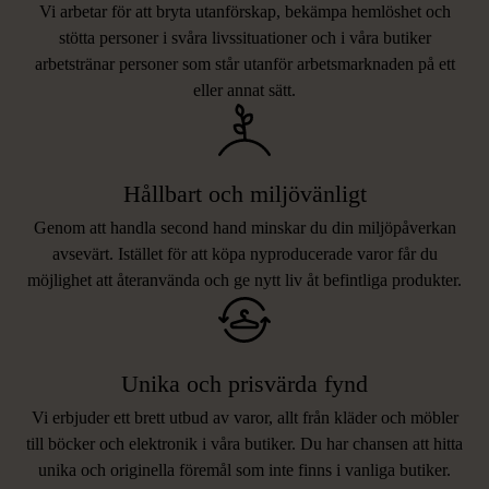
Vi arbetar för att bryta utanförskap, bekämpa hemlöshet och
stötta personer i svåra livssituationer och i våra butiker
arbetstränar personer som står utanför arbetsmarknaden på ett
eller annat sätt.
Hållbart och miljövänligt
Genom att handla second hand minskar du din miljöpåverkan
avsevärt. Istället för att köpa nyproducerade varor får du
möjlighet att återanvända och ge nytt liv åt befintliga produkter.
Unika och prisvärda fynd
Vi erbjuder ett brett utbud av varor, allt från kläder och möbler
LIKNANDE PRODUKTER
till böcker och elektronik i våra butiker. Du har chansen att hitta
unika och originella föremål som inte finns i vanliga butiker.
Hitta produkter som påminner om denna