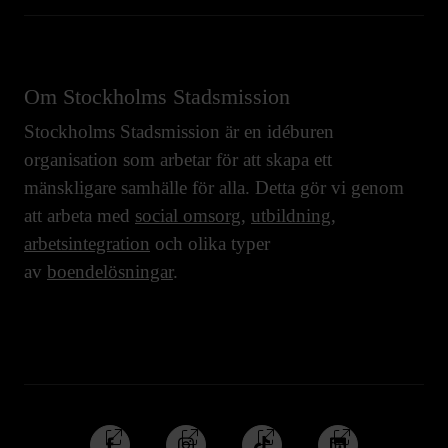
Om Stockholms Stadsmission
Stockholms Stadsmission är en idéburen
organisation som arbetar för att skapa ett
mänskligare samhälle för alla. Detta gör vi genom
att arbeta med
social omsorg
,
utbildning
,
arbetsintegration
och olika typer
av
boendelösningar
.
Följ
Följ
Följ
Följ