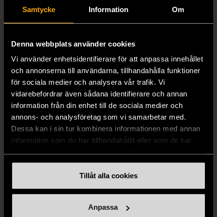
Gott skick
Samtycke
Information
Om
quiltmönster
999 kr
S (34-36)
Mycket gott skick
Denna webbplats använder cookies
199 kr
Vi använder enhetsidentifierare för att anpassa innehållet
och annonserna till användarna, tillhandahålla funktioner
för sociala medier och analysera vår trafik. Vi
vidarebefordrar även sådana identifierare och annan
information från din enhet till de sociala medier och
annons- och analysföretag som vi samarbetar med.
Dessa kan i sin tur kombinera informationen med annan
information som du har tillhandahållit eller som de har
samlat in när du har använt deras tjänster.
1/5
1/5
Tillåt alla cookies
RALPH LAUREN
ZARA
Ralph Lauren läder terrier
Zara plisserad midikjol
clutch handledsväska
med ränder
Anpassa
med broderi