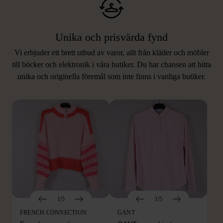
Unika och prisvärda fynd
Vi erbjuder ett brett utbud av varor, allt från kläder och möbler
LIKNANDE PRODUKTER
till böcker och elektronik i våra butiker. Du har chansen att hitta
unika och originella föremål som inte finns i vanliga butiker.
Hitta produkter som påminner om denna
1/5
1/5
FRENCH CONNECTION
GANT