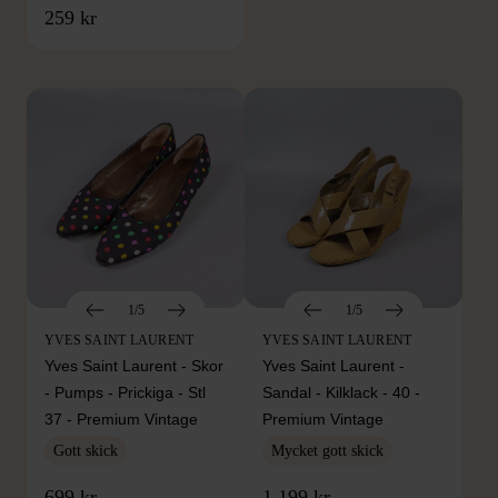
FRÅN SAMMA VARUMÄRKE
259 kr
Hitta produkter från samma varumärke
1/5
1/5
YVES SAINT LAURENT
YVES SAINT LAURENT
Yves Saint Laurent - Skor
Yves Saint Laurent -
- Pumps - Prickiga - Stl
Sandal - Kilklack - 40 -
37 - Premium Vintage
Premium Vintage
Gott skick
Mycket gott skick
699 kr
1 199 kr