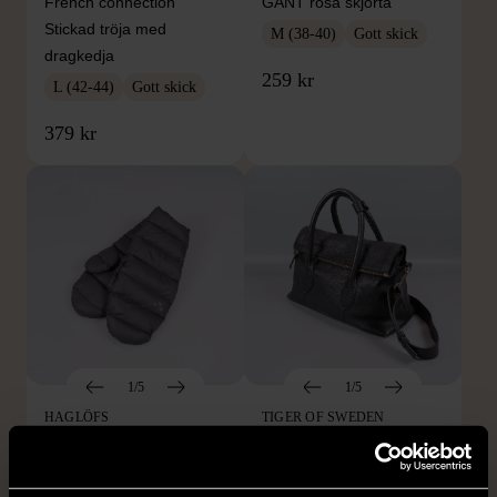
French connection
GANT rosa skjorta
Stickad tröja med
M (38-40)
Gott skick
dragkedja
259 kr
L (42-44)
Gott skick
379 kr
1/5
1/5
HAGLÖFS
TIGER OF SWEDEN
Haglöfs leftover mimic
Tiger of Sweden Läder
mitten vadderade
väska med axelrem
tumvantar med