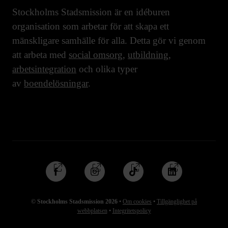
Stockholms Stadsmission är en idéburen
organisation som arbetar för att skapa ett
mänskligare samhälle för alla. Detta gör vi genom
att arbeta med
social omsorg
,
utbildning
,
arbetsintegration
och olika typer
av
boendelösningar
.
Följ
Följ
Följ
Följ
oss
oss
oss
oss
på
på
på
på
© Stockholms Stadsmission 2026
•
Om cookies
•
Tillgänglighet på
Facebook
Instagram
TikTok
Linkedin
webbplatsen
•
Integritetspolicy