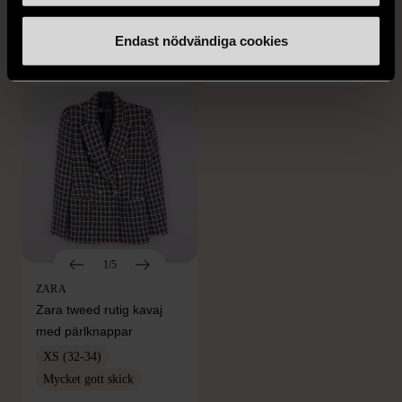
M (38-40)
Gott skick
Mycket gott skick
149 kr
Endast nödvändiga cookies
399 kr
1/5
ZARA
Zara tweed rutig kavaj
med pärlknappar
XS (32-34)
Mycket gott skick