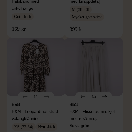
Halsband med
med knappdetalj
cirkelhänge
M (38-40)
Gott skick
Mycket gott skick
169 kr
399 kr
1/5
1/5
H&M
H&M
H&M - Leopardmönstrad
H&M - Plisserad midikjol
volangklänning
med resårmidja -
Salviagrön
XS (32-34)
Nytt skick