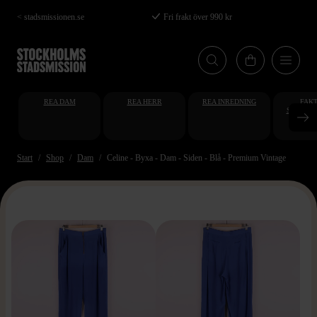
Hoppa
< stadsmissionen.se
Fri frakt över 990 kr
till
huvudinnehåll
REA DAM
REA HERR
REA INREDNING
FAKT
STUDENT
AT
Start
Shop
Dam
Celine - Byxa - Dam - Siden - Blå - Premium Vintage