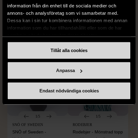
EDBLAD
DYRBERG/KERN
information från din enhet till de sociala medier och
Edblad - Glow - Armband
Dyrberg/Kern - Delise -
annons- och analysföretag som vi samarbetar med.
Halsband med
Mycket gott skick
Dessa kan i sin tur kombinera informationen med annan
blomformat hänge
information som du har tillhandahållit eller som de har
129 kr
Mycket gott skick
samlat in när du har använt deras tjänster.
249 kr
Tillåt alla cookies
Anpassa
Endast nödvändiga cookies
1/5
1/5
SNÖ OF SWEDEN
RODEBJER
SNÖ of Sweden -
Rodebjer - Mönstrad topp