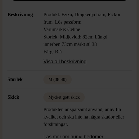
Beskrivning
Produkt: Byxa, Dragkedja fram, Fickor
fram, Lös passform
Varumärke: Celine
Storlek: Midjevidd: 82cm Längd:
innerben 73cm märkt stl 38
Färg: Blå
Material: 100% Siden
Visa all beskrivning
Skick: Mycket gott skick
Övrigt: På bilderna syns en nyansskillnad
Storlek
M (38-40)
på benparti jämfört med övre fickparti och
nedre upplägg, denna nyansskillnad finns
ej i verkligheten. Det har uppstått i
Skick
Mycket gott skick
blixtreflex av sidenet som är matt.
Produkten är sparsamt använd, är av fin
kvalitet och ska inte ha några skador eller
förslitningar.
Läs mer om hur vi bedömer