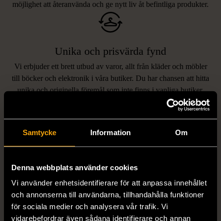
möjlighet att återanvända och ge nytt liv åt befintliga produkter.
Unika och prisvärda fynd
Vi erbjuder ett brett utbud av varor, allt från kläder och möbler
LIKNANDE PRODUKTER
till böcker och elektronik i våra butiker. Du har chansen att hitta
unika och originella föremål som inte finns i vanliga butiker.
Hitta produkter som påminner om denna
Samtycke
Information
Om
Denna webbplats använder cookies
Vi använder enhetsidentifierare för att anpassa innehållet
och annonserna till användarna, tillhandahålla funktioner
för sociala medier och analysera vår trafik. Vi
1/5
1/5
vidarebefordrar även sådana identifierare och annan