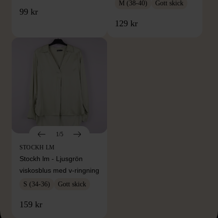
M (38-40)
Gott skick
99 kr
129 kr
1/5
STOCKH LM
Stockh lm - Ljusgrön
viskosblus med v-ringning
S (34-36)
Gott skick
159 kr