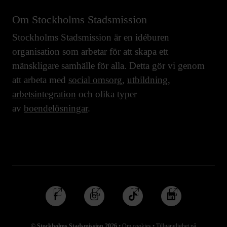
Om Stockholms Stadsmission
Stockholms Stadsmission är en idéburen
organisation som arbetar för att skapa ett
mänskligare samhälle för alla. Detta gör vi genom
att arbeta med
social omsorg
,
utbildning
,
arbetsintegration
och olika typer
av
boendelösningar
.
Följ
Följ
Följ
Följ
oss
oss
oss
oss
på
på
på
på
© Stockholms Stadsmission 2026
•
Om cookies
•
Tillgänglighet på