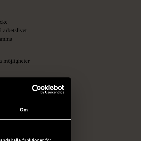
icke
 arbetslivet
nsamma
a möjligheter
ingar – det
r rätt för dig.
Om
andahålla funktioner för