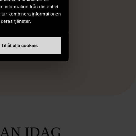
n information från din enhet
atcha?
 tur kombinera informationen
deras tjänster.
 handläggare på
ar rätt till
Tillåt alla cookies
dsmission som
nära dig:
AN IDAG