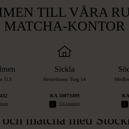
MEN TILL VÅRA RU
MATCHA-KONTOR
lmen
Sickla
Sö
n 113
Hesselmans Torg 14
Medbor
432
KA 10073499
KA
toret
Till kontoret
 och matcha med Stoc