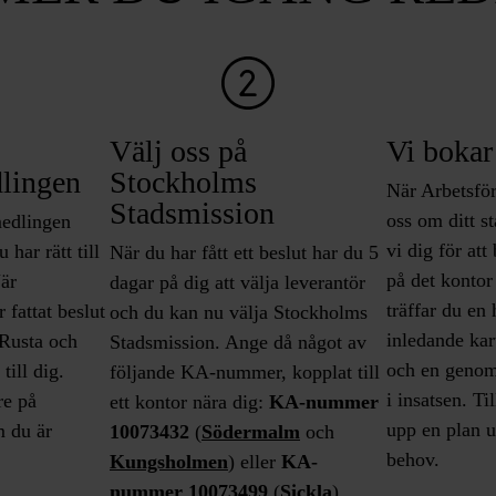
Välj oss på
Vi bokar
lingen
Stockholms
När Arbetsfö
Stadsmission
oss om ditt s
medlingen
vi dig för att
har rätt till
När du har fått ett beslut har du 5
på det kontor
är
dagar på dig att välja leverantör
träffar du en 
 fattat beslut
och du kan nu välja Stockholms
inledande kar
 Rusta och
Stadsmission. Ange då något av
och en genom
till dig.
följande KA-nummer, kopplat till
i insatsen. T
re på
ett kontor nära dig:
KA-nummer
upp en plan u
 du är
10073432
(
Södermalm
och
behov.
Kungsholmen
) eller
KA-
nummer 10073499
(
Sickla
).