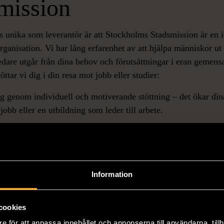
mission
s unika som leverantör är att Stockholms Stadsmission är en 
rganisation. Vi har lång erfarenhet av att hjälpa människor ut i
edare utgår från dina behov och förutsättningar i eran geme
öttar vi dig i din resa mot jobb eller studier:
ig genom individuell och motiverande stöttning – det ökar din
t jobb eller en utbildning som leder till arbete.
och kopplar ihop dig med passande arbetsgivare eller utbildn
öjligheter att hitta ett jobb eller en utbildning som verkligen ä
lla resurser på att just du ska nå dina mål.
Information
ss
cookies
e för att anpassa innehållet och annonserna till användarna, tillh