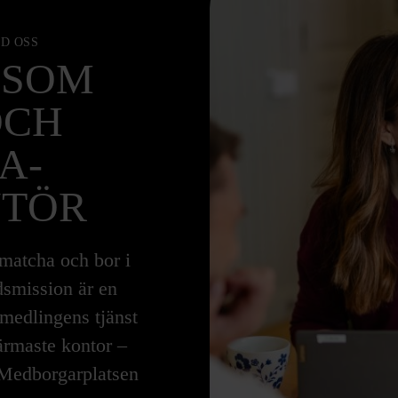
D OSS
 SOM
OCH
A-
NTÖR
 matcha och bor i
smission är en
rmedlingens tjänst
ärmaste kontor –
 Medborgarplatsen