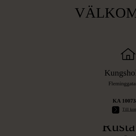
VÄLKOM
Kungsho
Fleminggata
KA 10073
Till kon
Rusta