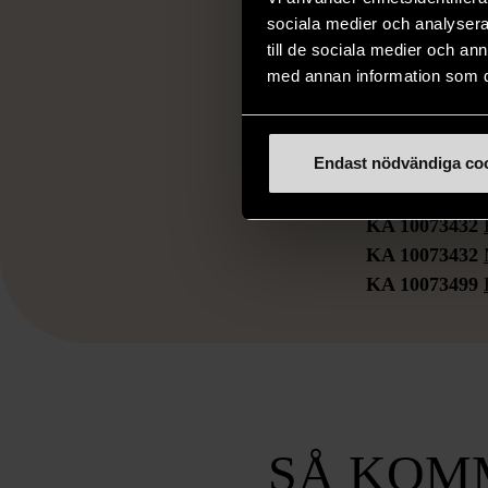
sociala medier och analysera 
Vem h
till de sociala medier och a
med annan information som du 
Om du är intres
Arbetsförmedli
Endast nödvändiga co
insatsen. Om d
din leverantör.
KA 10073432
KA 10073432
KA 10073499
SÅ KOM