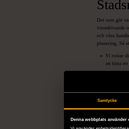
Stads
Det som gör os
vinstdrivande o
och våra handl
planering. Så st
Vi rustar d
att hitta et
Vi matchar 
ökar dina m
Vi lägger a
Samtycke
Kontakta o
Denna webbplats använder 
Vi använder enhetsidentifierar