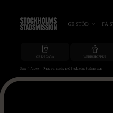
Hoppa
till
huvudinnehåll
GE STÖD
FÅ 
GE EN GÅVA
WEBBSHOPPEN
Start
Arbete
Rusta och matcha med Stockholms Stadsmission