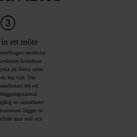
 in ett möte
rmedlingen meddelar
tartdatum kontaktar
 boka ett första möte
 du har valt. Där
handledare för ett
tläggningssamtal
gång av samarbetet
illsammans lägger ni
tifrån dina mål och