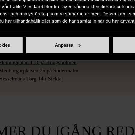
vår trafik. Vi vidarebefordrar även sådana identifierare och anna
ar rätt till Rusta och m
nnons- och analysföretag som vi samarbetar med. Dessa kan i sin
har tillhandahållit eller som de har samlat in när du har använt 
serad av att ta del av Rusta och matcha kan du prata med din
ngen. Det är Arbetsförmedlingen som gör bedömningen om du h
okies
Anpassa
u har rätt till Rusta och matcha kan du välja Stockholms Sta
 Välj då något av följande KA-nummer, kopplat till ett kontor 
Fleminggatan 113 på Kungsholmen
.
Medborgarplatsen
25 på Södermalm.
Hesselmans Torg 14 i Sickla
.
MER DU IGÅNG RED