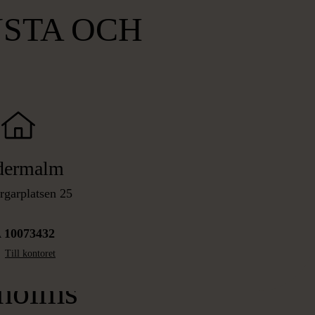
STA OCH
dermalm
garplatsen 25
 10073432
Till kontoret
kholms