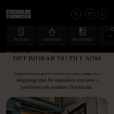
Hoppa
till
huvudinnehåll
GE EN GÅVA
WEBBSHOPPEN
KÖP GÅVOBEVIS
BLI VO
Start
Ge stöd
Bli månadsgivare
DET BIDRAR DU TILL SOM
MÅNADSGIVARE
Regelbundna gåvor bidrar till akut hjälp och
långsiktigt stöd för människor som lever i
hemlöshet och utsatthet i Stockholm.