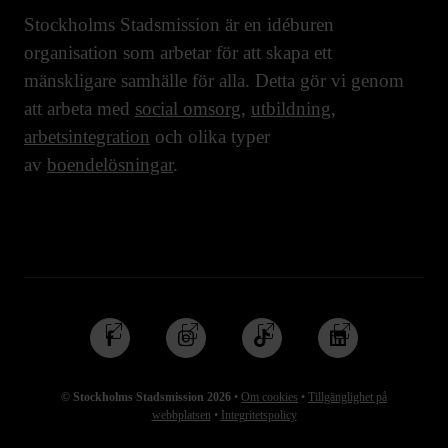
Stockholms Stadsmission är en idéburen
organisation som arbetar för att skapa ett
mänskligare samhälle för alla. Detta gör vi genom
att arbeta med
social omsorg
,
utbildning
,
arbetsintegration
och olika typer
av
boendelösningar
.
Följ
Följ
Följ
Följ
oss
oss
oss
oss
på
på
på
på
© Stockholms Stadsmission 2026
•
Om cookies
•
Tillgänglighet på
Facebook
Instagram
TikTok
Linkedin
webbplatsen
•
Integritetspolicy