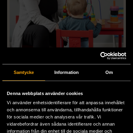
"Det fanns ingen i min närhet som
Samtycke
Information
Om
kunde hjälpa mig"
När Elviras familj hamnade i en akut situation sökte
Denna webbplats använder cookies
hon sig till mötesplats Vårberg för att få hjälp. Idag
beskriver hon platsen som hennes största trygghet i
Vi använder enhetsidentifierare för att anpassa innehållet
livet.
och annonserna till användarna, tillhandahålla funktioner
för sociala medier och analysera vår trafik. Vi
vidarebefordrar även sådana identifierare och annan
information från din enhet till de sociala medier och