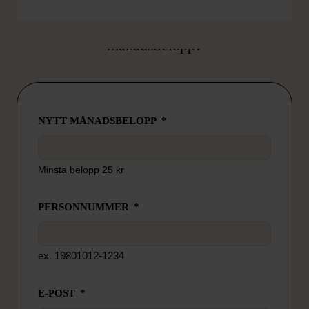
Är du redan månadsgivare och vill ändra ditt
månadsbelopp?
NYTT MÅNADSBELOPP
Minsta belopp 25 kr
PERSONNUMMER
ex. 19801012-1234
E-POST