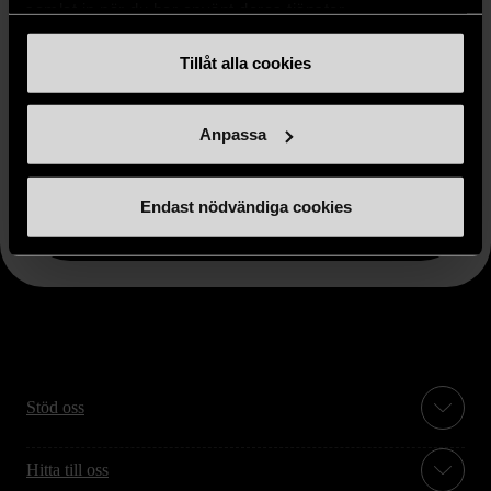
samlat in när du har använt deras tjänster.
hand gör det möjligt att hitta tidlöst
eleganta skor med god kvalitet. Varje par
Tillåt alla cookies
är valt för struktur, passform och lång
livslängd. Perfekt för både arbete och
Anpassa
festligare sammanhang utan att köpa nytt.
Endast nödvändiga cookies
Stöd oss
Hitta till oss