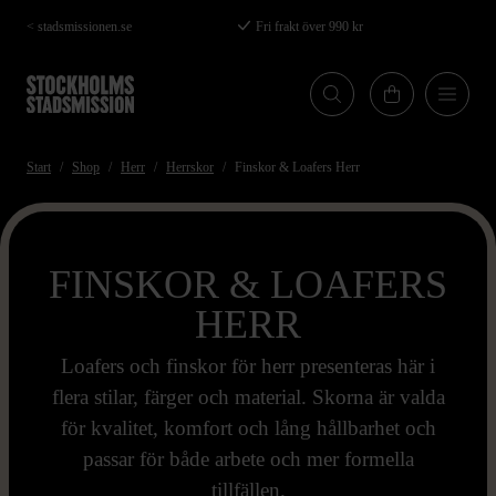
Hoppa
< stadsmissionen.se
Fri frakt över 990 kr
till
huvudinnehåll
Start
Shop
Herr
Herrskor
Finskor & Loafers Herr
FINSKOR & LOAFERS
HERR
Loafers och finskor för herr presenteras här i
flera stilar, färger och material. Skorna är valda
för kvalitet, komfort och lång hållbarhet och
passar för både arbete och mer formella
tillfällen.