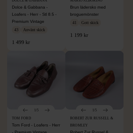
DOLCE & GABBANA
MARIO ALBORINO
Dolce & Gabbana -
Brun lädersko med
Loafers - Herr - Stl 8.5 -
broguemönster
Premium Vintage
41
Gott skick
43
Använt skick
1 199 kr
1 499 kr
1/5
1/5
TOM FORD
ROBERT ZUR RUSSELL &
Tom Ford - Loafers - Herr
BROMLEY
- Premium Vintage
Robert Zur Russel &