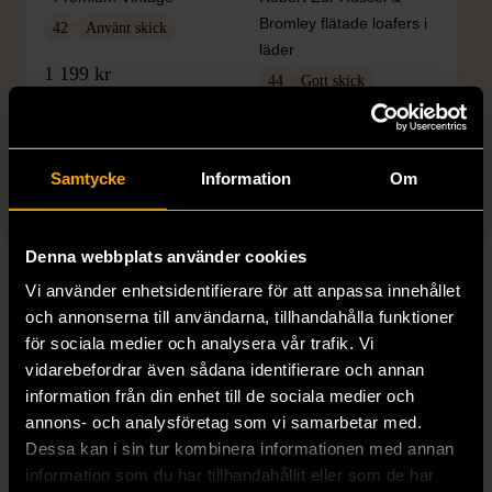
Bromley flätade loafers i
42
Använt skick
läder
1 199 kr
44
Gott skick
999 kr
Samtycke
Information
Om
Visar 6 av 6 produkter
Denna webbplats använder cookies
Vi använder enhetsidentifierare för att anpassa innehållet
och annonserna till användarna, tillhandahålla funktioner
för sociala medier och analysera vår trafik. Vi
LOAFERS OCH FINSKOR
vidarebefordrar även sådana identifierare och annan
information från din enhet till de sociala medier och
FÖR HERR I KLASSISK
annons- och analysföretag som vi samarbetar med.
STIL
Dessa kan i sin tur kombinera informationen med annan
information som du har tillhandahållit eller som de har
Loafers och finskor för herr i second