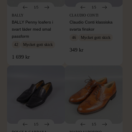
1/5
1/5
BALLY
CLAUDIO CONTI
BALLY Penny loafers i
Claudio Conti klassiska
svart läder med smal
svarta finskor
passform
46
Mycket gott skick
42
Mycket gott skick
349 kr
1 699 kr
1/5
1/5