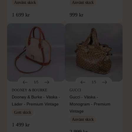
Använt skick
Använt skick
1 699 kr
999 kr
1/5
1/5
DOONEY & BOURKE
GUCCI
Dooney & Burke - Väska -
Gucci - Väska -
Läder - Premium Vintage
Monogram - Premium
Vintage
Gott skick
Använt skick
1 499 kr
2 999 kr