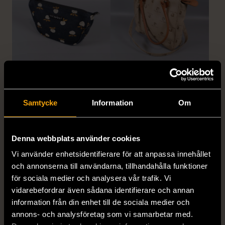
1/5
1/5
MARIMEKKO
PIERRE CARDIN
Marimekko liten necessär
Pierre Cardin - Väska -
Samtycke
Information
Om
med mönster
Logo - Premium Vintage
Använt skick
Använt skick
Denna webbplats använder cookies
199 kr
799 kr
Vi använder enhetsidentifierare för att anpassa innehållet
och annonserna till användarna, tillhandahålla funktioner
för sociala medier och analysera vår trafik. Vi
vidarebefordrar även sådana identifierare och annan
information från din enhet till de sociala medier och
annons- och analysföretag som vi samarbetar med.