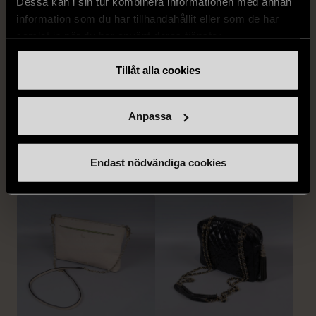
Dessa kan i sin tur kombinera informationen med annan
information som du har tillhandahållit eller som de har
samlat in när du har använt deras tjänster.
1/5
1/5
Tillåt alla cookies
THE SWEDISH MODEL
THE SWEDISH MODEL
The Swedish Model
The Swedish Model
crossbody satchel
messenger tote bag
Anpassa
axelremsväska med lock
Nytt skick
Nytt skick
399 kr
Endast nödvändiga cookies
499 kr