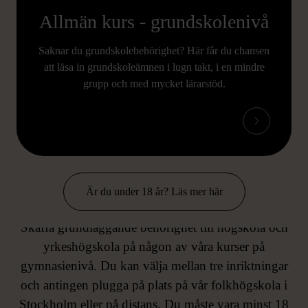
Allmän kurs - grundskolenivå
Saknar du grundskolebehörighet? Här får du chansen
att läsa in grundskoleämnen i lugn takt, i en mindre
grupp och med mycket lärarstöd.
ALLMÄNNA KURSER
Är du under 18 år? Läs mer här
GYMNASIENIVÅ
Skaffa grundläggande behörighet till högskola och
yrkeshögskola på någon av våra kurser på
gymnasienivå. Du kan välja mellan tre inriktningar
och antingen plugga på plats på vår folkhögskola i
Stockholm eller på distans. Du måste vara minst 18