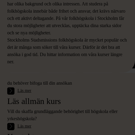
har olika bakgrund och olika intressen. Att studera på
folkhögskola innebär både frihet och ansvar, det krävs närvaro
och ett aktivt deltagande. På vår folkhögskola i Stockholm får
du stora möjligheter att utvecklas, upptäcka dina starka sidor
och se nya möjligheter.
Stockholms Stadsmissions folkhögskola är mycket populär och
det är många som söker till våra kurser. Därför är det bra att
ansöka i god tid. Du hittar information om våra kurser längre
ALLMÄN KURS -
ALLMÄN KURS,
ALLMÄN KURS -
ALLMÄN 
ner.
GRUNDSKOLENIV
ÅRSKURS 1-2
KULTUR
SOC
Hur ansöker jag?
Å
ESTETISK
INRIK
Här hittar du information om hur du gör för att ansöka, och vad
du behöver bifoga till din ansökan
Läs mer
Läs allmän kurs
Vill du skaffa grundläggande behörighet till högskola eller
yrkeshögskola?
Läs mer