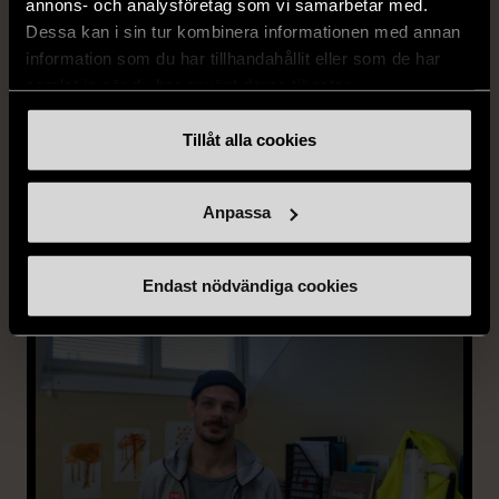
annons- och analysföretag som vi samarbetar med.
Svenska med inriktning
Dessa kan i sin tur kombinera informationen med annan
restaurang
information som du har tillhandahållit eller som de har
samlat in när du har använt deras tjänster.
Tillåt alla cookies
Mer om Stockholms Stadsmissions
Anpassa
folkhögskola
Endast nödvändiga cookies