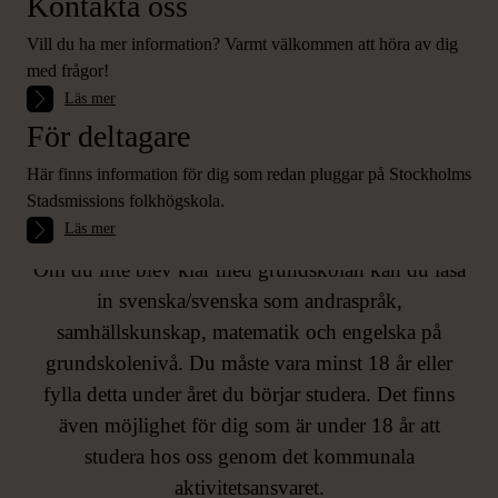
Kontakta oss
Vill du ha mer information? Varmt välkommen att höra av dig
med frågor!
Läs mer
För deltagare
Här finns information för dig som redan pluggar på Stockholms
ALLMÄNNA KURSER
Stadsmissions folkhögskola.
Läs mer
GRUNDSKOLENIVÅ
Om du inte blev klar med grundskolan kan du läsa
in svenska/svenska som andraspråk,
samhällskunskap, matematik och engelska på
grundskolenivå. Du måste vara minst 18 år eller
fylla detta under året du börjar studera. Det finns
även möjlighet för dig som är under 18 år att
studera hos oss genom det kommunala
aktivitetsansvaret.