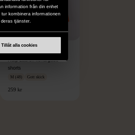
n information från din enhet
 tur kombinera informationen
deras tjänster.
1/5
Tillåt alla cookies
RALPH LAUREN
Ralp Lauren flerfärgade
shorts
M (48)
Gott skick
259 kr