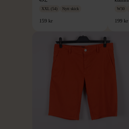
4XL
klassi
XXL (54)
Nytt skick
W30
159 kr
199 kr