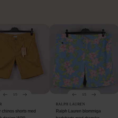
1/5
1/5
R
RALPH LAUREN
 chinos shorts med
Ralph Lauren blommiga