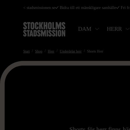
Hoppa
< stadsmissionen.se
Bidra till ett mänskligare samhälle
Fri f
till
huvudinnehåll
DAM
HERR
Start
Shop
Herr
Underdelar herr
Shorts Herr
Shorts för herr finns hä