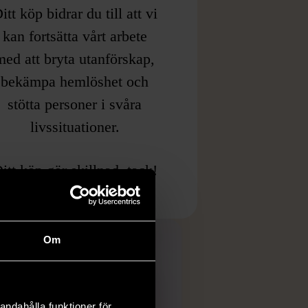
itt köp bidrar du till att vi
kan fortsätta vårt arbete
med att bryta utanförskap,
bekämpa hemlöshet och
stötta personer i svåra
livssituationer.
itt köp gör skillnad, tack!
Om
andahålla funktioner för