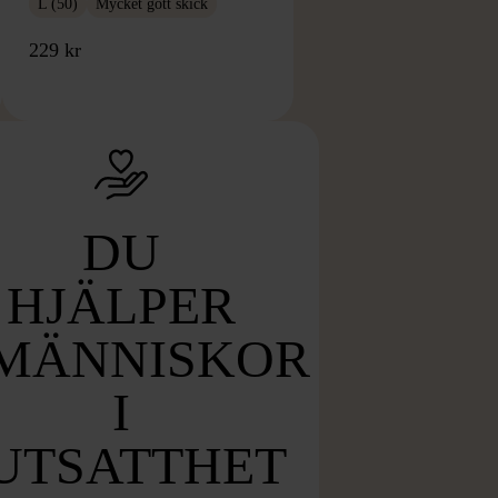
L (50)
Mycket gott skick
229 kr
DU
HJÄLPER
MÄNNISKOR
I
UTSATTHET