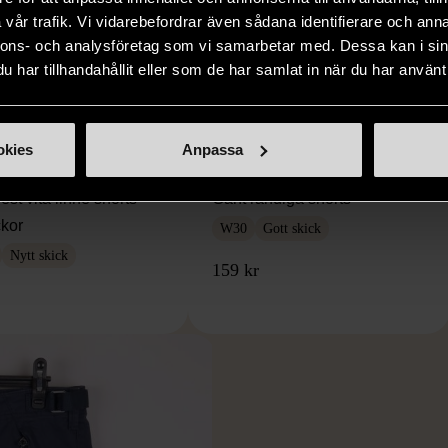
vår trafik. Vi vidarebefordrar även sådana identifierare och anna
nnons- och analysföretag som vi samarbetar med. Dessa kan i sin
har tillhandahållit eller som de har samlat in när du har använt 
1/5
1/5
okies
Anpassa
WEST
GANT
st vita linne shorts
Gant randiga shorts
ckor
W30
Gott skick
Nytt skick
159 kr