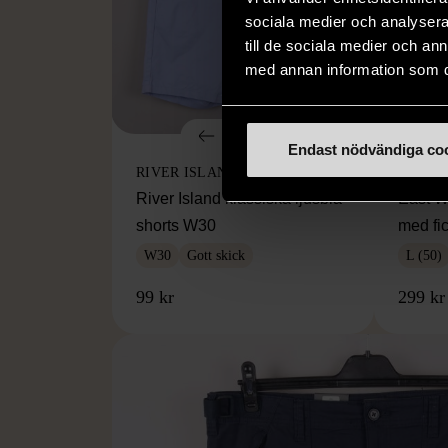
sociala medier och analysera 
till de sociala medier och a
med annan information som du 
1/5
Endast nödvändiga co
RIVER ISLAND
EAST 
River Island klassiska ljusblå
East We
shorts W30
med fi
W30
Gott skick
L (50)
99 kr
299 kr