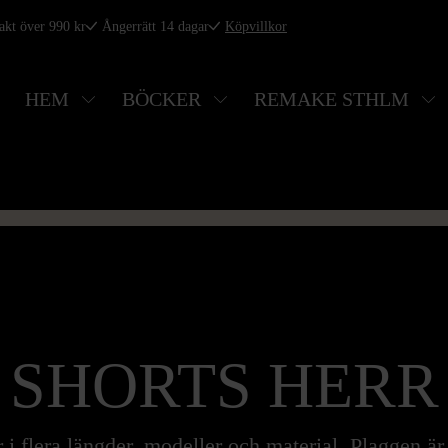
rakt över 990 kr
Ångerrätt 14 dagar
Köpvillkor
HEM
BÖCKER
REMAKE STHLM
SHORTS HERR
r i flera längder, modeller och material. Plaggen ä