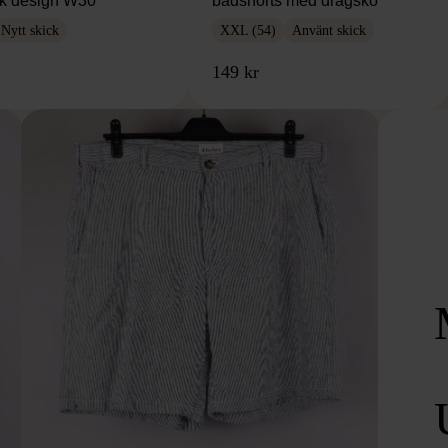
sk design W30
badshorts med dragsko
Nytt skick
XXL (54)
Använt skick
149 kr