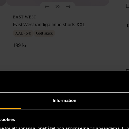
D
1/5
EAST WEST
East West randiga linne shorts XXL
XXL (54)
Gott skick
199 kr
D
Information
cookies
e för att anpassa innehållet och annonserna till användarna, tillh