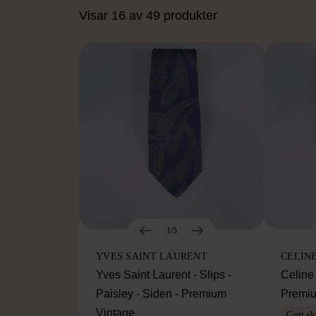
Visar 16 av 49 produkter
1/5
YVES SAINT LAURENT
CELIN
Yves Saint Laurent - Slips -
Celine 
Paisley - Siden - Premium
Premiu
Vintage
Gott sk