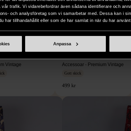
vår trafik. Vi vidarebefordrar även sådana identifierare och anna
nnons- och analysföretag som vi samarbetar med. Dessa kan i sin
har tillhandahållit eller som de har samlat in när du har använt 
1/5
1/5
okies
Anpassa
NI
MISSONI
 - Slips - Siden -
Missoni - Slips - Siden -
m Vintage
Accessoar - Premium Vintage
ick
Gott skick
499 kr