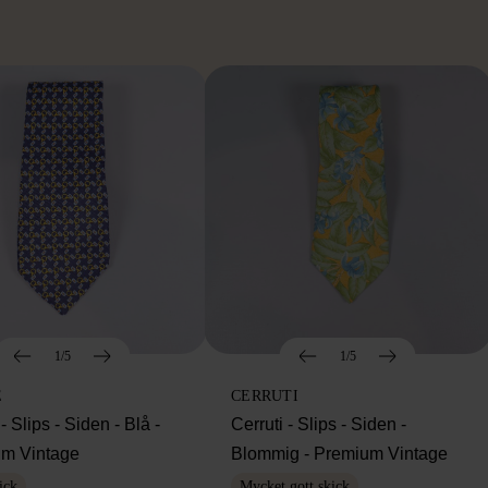
1/5
1/5
E
CERRUTI
- Slips - Siden - Blå -
Cerruti - Slips - Siden -
m Vintage
Blommig - Premium Vintage
ick
Mycket gott skick