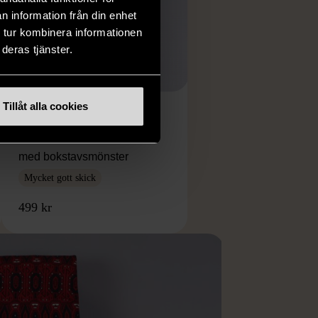
n information från din enhet
 tur kombinera informationen
deras tjänster.
1/5
Tillåt alla cookies
MARGARET HOWELL
Margaret Howell brun slips
med bokstavsmönster
Mycket gott skick
499 kr