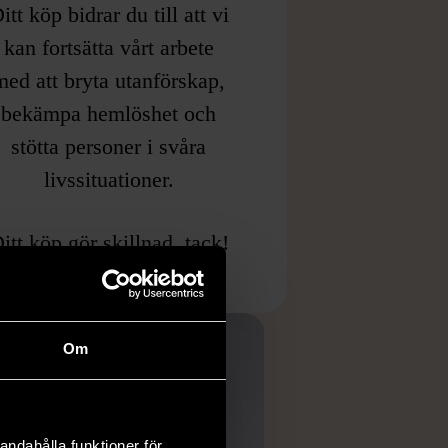
itt köp bidrar du till att vi
kan fortsätta vårt arbete
med att bryta utanförskap,
bekämpa hemlöshet och
stötta personer i svåra
livssituationer.
itt köp gör skillnad, tack!
Om
andahålla funktioner för