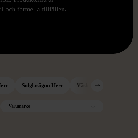
l och formella tillfällen.
Herr
Solglasögon Herr
Väskor Herr
Bälten
Varumärke