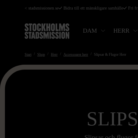
Hoppa
< stadsmissionen.se
Bidra till ett mänskligare samhälle
Fri f
till
huvudinnehåll
DAM
HERR
Start
Shop
Herr
Accessoarer herr
Slipsar & Flugor Herr
SLIP
Slipsar och flugor f