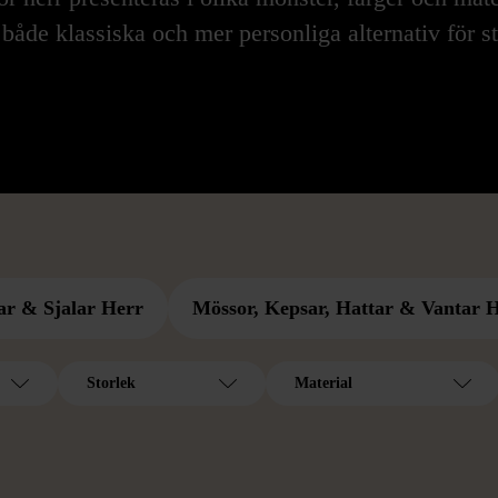
 både klassiska och mer personliga alternativ för sti
ar & Sjalar Herr
Mössor, Kepsar, Hattar & Vantar 
Storlek
Material