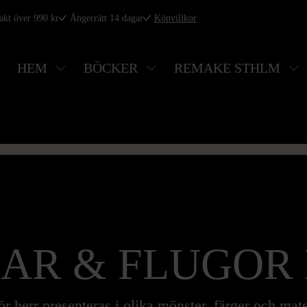
rakt över 990 kr
Ångerrätt 14 dagar
Köpvillkor
HEM
BÖCKER
REMAKE STHLM
SAR & FLUGOR
ör herr presenteras i olika mönster, färger och mat