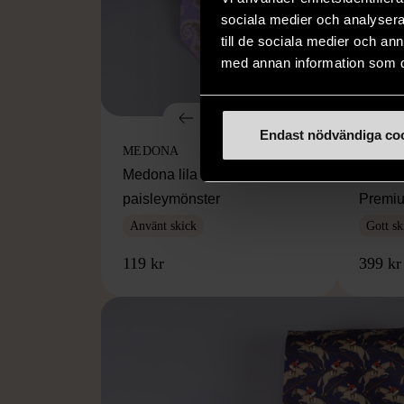
sociala medier och analysera 
till de sociala medier och a
med annan information som du 
1/5
Endast nödvändiga co
MEDONA
MISSO
Medona lila slips med
Missoni
paisleymönster
Premiu
Använt skick
Gott sk
119 kr
399 kr