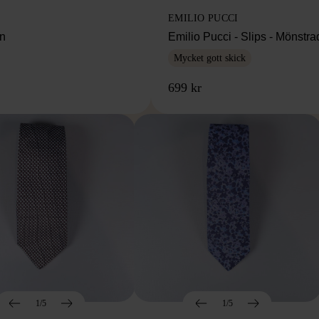
EMILIO PUCCI
en
Emilio Pucci - Slips - Mönstr
Mycket gott skick
699 kr
1/5
1/5