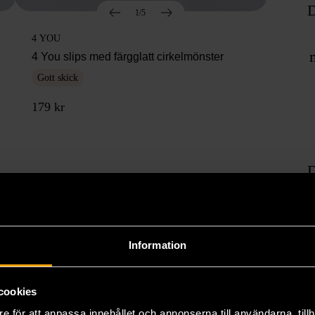
D
1/5
4 YOU
4 You slips med färgglatt cirkelmönster
Gott skick
179 kr
D
Information
cookies
e för att anpassa innehållet och annonserna till användarna, tillh