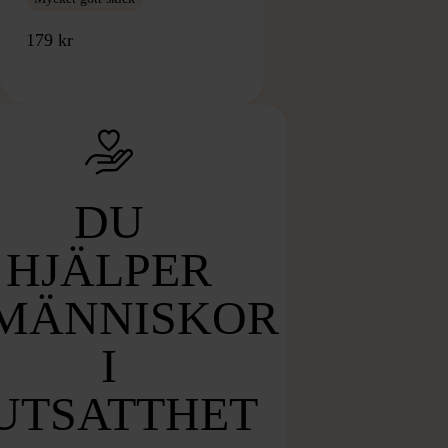
179 kr
DU
HJÄLPER
MÄNNISKOR
I
UTSATTHET