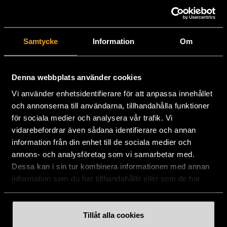
Stockholms Stadsmission
Samtycke
Information
Om
Huvudkontor:
Hesselmans Torg 14
Denna webbplats använder cookies
131 54 Nacka
Vi använder enhetsidentifierare för att anpassa innehållet
och annonserna till användarna, tillhandahålla funktioner
08-684 230 00
för sociala medier och analysera vår trafik. Vi
info
[at]
stadsmissionen.se
(info[at]stadsmissionen[dot]se)
vidarebefordrar även sådana identifierare och annan
information från din enhet till de sociala medier och
Postadress:
annons- och analysföretag som vi samarbetar med.
Box 35
Dessa kan i sin tur kombinera informationen med annan
131 06 NACKA
information som du har tillhandahållit eller som de har
samlat in när du har använt deras tjänster.
Org.nr: 802003-1954
Plusgiro: 900351-8
Tillåt alla cookies
Bankgiro: 900-3518