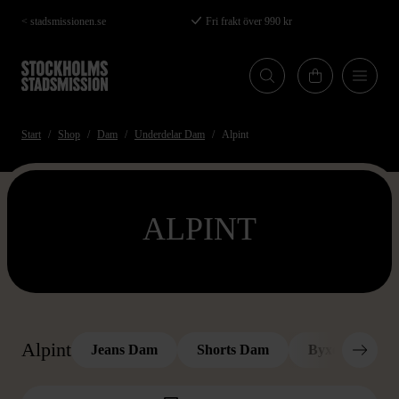
Hoppa
< stadsmissionen.se
Fri frakt över 990 kr
till
huvudinnehåll
Start
Shop
Dam
Underdelar Dam
Alpint
ALPINT
Alpint
Jeans Dam
Shorts Dam
Byxor Dam