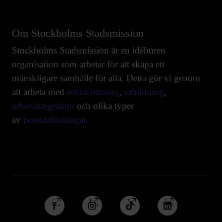
Om Stockholms Stadsmission
Stockholms Stadsmission är en idéburen
organisation som arbetar för att skapa ett
mänskligare samhälle för alla. Detta gör vi genom
att arbeta med
social omsorg
,
utbildning
,
arbetsintegration
och olika typer
av
boendelösningar
.
Följ
Följ
Följ
Följ
oss
oss
oss
oss