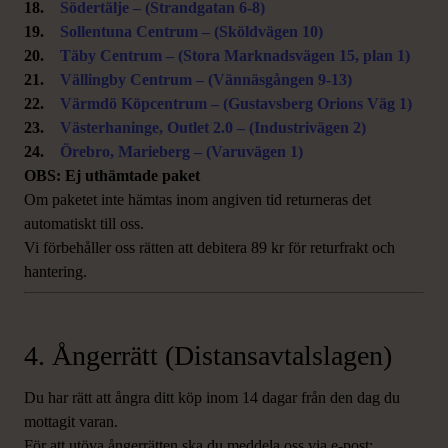
18.
Södertälje – (Strandgatan 6-8)
19.
Sollentuna Centrum – (Sköldvägen 10)
20.
Täby Centrum – (Stora Marknadsvägen 15, plan 1)
21.
Vällingby Centrum – (Vännäsgången 9-13)
22.
Värmdö Köpcentrum – (Gustavsberg Orions Väg 1)
23.
Västerhaninge, Outlet 2.0 – (Industrivägen 2)
24.
Örebro, Marieberg – (Varuvägen 1)
OBS: Ej uthämtade paket
Om paketet inte hämtas inom angiven tid returneras det
automatiskt till oss.
Vi förbehåller oss rätten att debitera 89 kr för returfrakt och
hantering.
4. Ångerrätt (Distansavtalslagen)
Du har rätt att ångra ditt köp inom 14 dagar från den dag du
mottagit varan.
För att utöva ångerrätten ska du meddela oss via e-post: