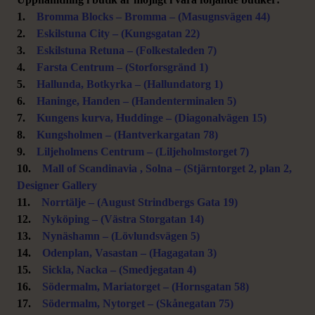
1.
Bromma Blocks – Bromma – (Masugnsvägen 44)
2.
Eskilstuna City – (Kungsgatan 22)
3.
Eskilstuna Retuna – (Folkestaleden 7)
4.
Farsta Centrum – (Storforsgränd 1)
5.
Hallunda, Botkyrka – (Hallundatorg 1)
6.
Haninge, Handen – (Handenterminalen 5)
7.
Kungens kurva, Huddinge – (Diagonalvägen 15)
8.
Kungsholmen – (Hantverkargatan 78)
9.
Liljeholmens Centrum – (Liljeholmstorget 7)
10.
Mall of Scandinavia , Solna – (Stjärntorget 2, plan 2,
Designer Gallery
11.
Norrtälje – (August Strindbergs Gata 19)
12.
Nyköping – (Västra Storgatan 14)
13.
Nynäshamn – (Lövlundsvägen 5)
14.
Odenplan, Vasastan – (Hagagatan 3)
15.
Sickla, Nacka – (Smedjegatan 4)
16.
Södermalm, Mariatorget – (Hornsgatan 58)
17.
Södermalm, Nytorget – (Skånegatan 75)