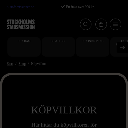
Hoppa
< stadsmissionen.se
Fri frakt över 990 kr
till
huvudinnehåll
REA DAM
REA HERR
REA INREDNING
FAKT
STUDENT
AT
Start
Shop
Köpvillkor
KÖPVILLKOR
Här hittar du köpvillkoren för