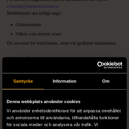
e-handel@stadsmissionen.se
Meddelandet ska tydligt ange:
Ordernummer
Vilken vara returen avser
Du ansvarar för returfrakten, utom vid godkänd reklamation.
Skick på returvara
Du ska hantera varan varsamt.
Du har rätt att undersöka varan, men inte använda den.
Samtycke
Information
Om
Om varan skadas eller försämras på grund av vårdslös
hantering kan värdeminskningsavdrag göras.
Denna webbplats använder cookies
Vi använder enhetsidentifierare för att anpassa innehållet
5. Returer
och annonserna till användarna, tillhandahålla funktioner
för sociala medier och analysera vår trafik. Vi