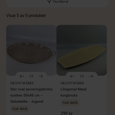
Visa filterval
Visar 5 av 5 produkter
1/5
1/5
OKÄNT MÄRKE
OKÄNT MÄRKE
Stor oval serveringsbricka
Långsmal flätad
nysilver 59x46 cm –
korgbricka
Sekelskifte - Jugend
Gott skick
Gott skick
299 kr