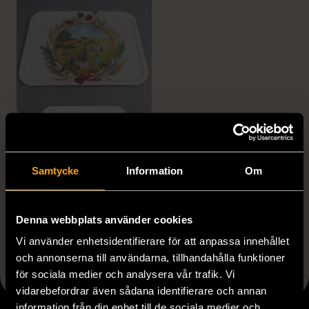
1/4
OKÄNT MÄRKE
Tetra Pak - Skördefest
Bricka - 26 Augusti 1995
Samtycke
Information
Om
Gott skick
129 kr
Denna webbplats använder cookies
Vi använder enhetsidentifierare för att anpassa innehållet
och annonserna till användarna, tillhandahålla funktioner
Visar 5 av 5 produkter
för sociala medier och analysera vår trafik. Vi
vidarebefordrar även sådana identifierare och annan
information från din enhet till de sociala medier och