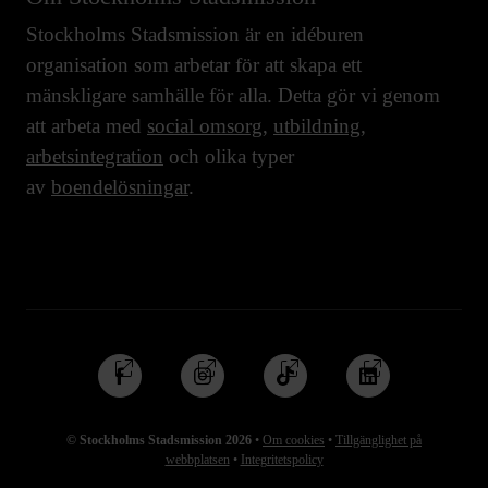
Stockholms Stadsmission är en idéburen
organisation som arbetar för att skapa ett
mänskligare samhälle för alla. Detta gör vi genom
att arbeta med
social omsorg
,
utbildning
,
arbetsintegration
och olika typer
av
boendelösningar
.
Följ
Följ
Följ
Följ
oss
oss
oss
oss
på
på
på
på
© Stockholms Stadsmission 2026
•
Om cookies
•
Tillgänglighet på
Facebook
Instagram
TikTok
Linkedin
webbplatsen
•
Integritetspolicy