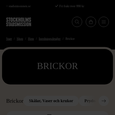
Hoppa
< stadsmissionen.se
Fri frakt över 990 kr
till
huvudinnehåll
Start
Shop
Hem
Inredningsdetaljer
Brickor
BRICKOR
Brickor
Skålar, Vaser och krukor
Prydnadsglas & 