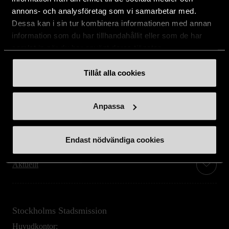
annons- och analysföretag som vi samarbetar med.
Dessa kan i sin tur kombinera informationen med annan
information som du har tillhandahållit eller som de har
samlat in när du har använt deras tjänster.
Stöd oss
Tillåt alla cookies
Hitta till oss
Anpassa
Handla second hand online
Om oss
Endast nödvändiga cookies
Aktuellt
Stockholms Stadsmission
Huvudkontor: