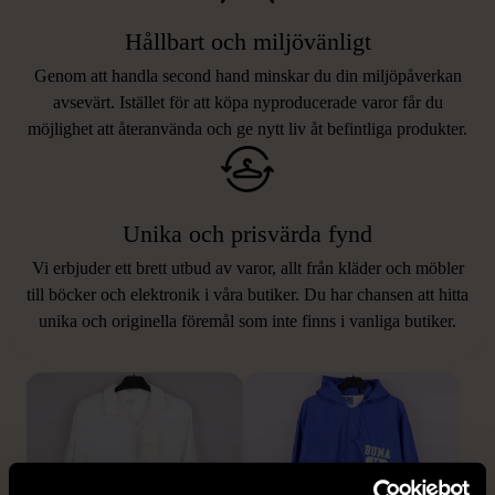
Hållbart och miljövänligt
Genom att handla second hand minskar du din miljöpåverkan
avsevärt. Istället för att köpa nyproducerade varor får du
möjlighet att återanvända och ge nytt liv åt befintliga produkter.
Unika och prisvärda fynd
Vi erbjuder ett brett utbud av varor, allt från kläder och möbler
LIKNANDE PRODUKTER
till böcker och elektronik i våra butiker. Du har chansen att hitta
unika och originella föremål som inte finns i vanliga butiker.
Hitta produkter som påminner om denna