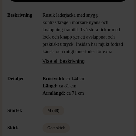
Beskrivning
Rustik läderjacka med snygg
kontrastkrage i mörkare nyans och
knäppning framtill. Två stora fickor med
lock och knapp ger ett avslappnat och
praktiskt uttryck. Insidan har mjukt fodrad
känsla och rutigt innerfoder för extra
klassisk look. Skön passform som passar
Visa all beskrivning
både för en vintage vibe och tidlöst
stilfulla outfits.
Detaljer
Bröstvidd:
ca 144 cm
Längd:
ca 81 cm
Armlängd:
ca 71 cm
Storlek
M (48)
Skick
Gott skick