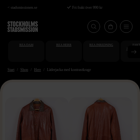
Hoppa
< stadsmissionen.se
Fri frakt över 990 kr
till
huvudinnehåll
REA DAM
REA HERR
REA INREDNING
FAKT
STUDENT
AT
Start
Shop
Herr
Läderjacka med kontrastkrage