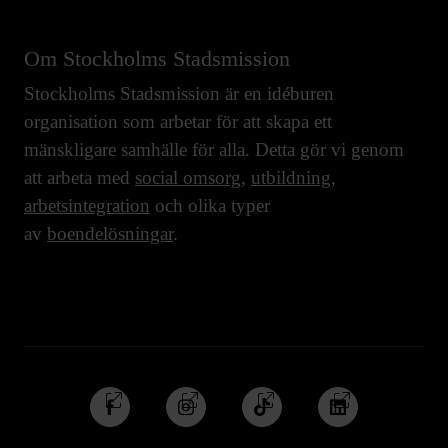
Om Stockholms Stadsmission
Stockholms Stadsmission är en idéburen
organisation som arbetar för att skapa ett
mänskligare samhälle för alla. Detta gör vi genom
att arbeta med
social omsorg
,
utbildning
,
arbetsintegration
och olika typer
av
boendelösningar
.
Följ
Följ
Följ
Följ
oss
oss
oss
oss
på
på
på
på