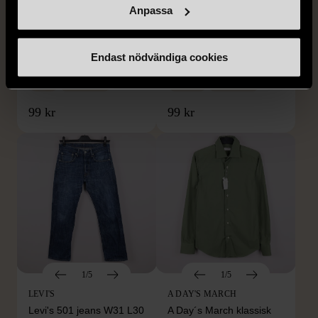
Anpassa
1/5
1/5
RIVER ISLAND
RILEY
River Island klassiska
Riley brun piké tröja med
Endast nödvändiga cookies
ljusblå shorts W30
öppen krage
W30
Gott skick
M (48)
Nytt skick
99 kr
99 kr
1/5
1/5
LEVI'S
A DAY'S MARCH
Levi's 501 jeans W31 L30
A Day´s March klassisk