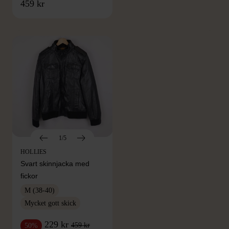
FRÅN SAMMA VARUMÄRKE
459 kr
Hitta produkter från samma varumärke
1/5
HOLLIES
Svart skinnjacka med
fickor
M (38-40)
Mycket gott skick
229 kr
459 kr
50%