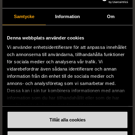
Samtycke
Information
Om
1/5
1/5
EAST WEST
CHAMPION
Denna webbplats använder cookies
East West vit piké tröja i
Champion blå vintage
Vi använder enhetsidentifierare för att anpassa innehållet
frotté med klassisk krage
sportjacka med huva
och annonserna till användarna, tillhandahålla funktioner
S (46)
Nytt skick
L (50)
Gott skick
för sociala medier och analysera vår trafik. Vi
vidarebefordrar även sådana identifierare och annan
199 kr
359 kr
information från din enhet till de sociala medier och
annons- och analysföretag som vi samarbetar med.
Dessa kan i sin tur kombinera informationen med annan
information som du har tillhandahållit eller som de har
samlat in när du har använt deras tjänster.
Tillåt alla cookies