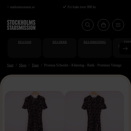
Hoppa
< stadsmissionen.se
Fri frakt över 990 kr
till
huvudinnehåll
REA DAM
REA HERR
REA INREDNING
FAKT
STUDENT
AT
Start
Shop
Dam
Proenza Schouler - Klänning - Batik - Premium Vintage