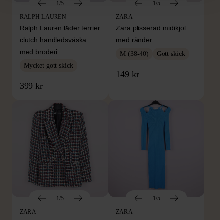
1/5
1/5
RALPH LAUREN
ZARA
Ralph Lauren läder terrier
Zara plisserad midikjol
clutch handledsväska
med ränder
med broderi
M (38-40)
Gott skick
Mycket gott skick
149 kr
399 kr
1/5
1/5
ZARA
ZARA