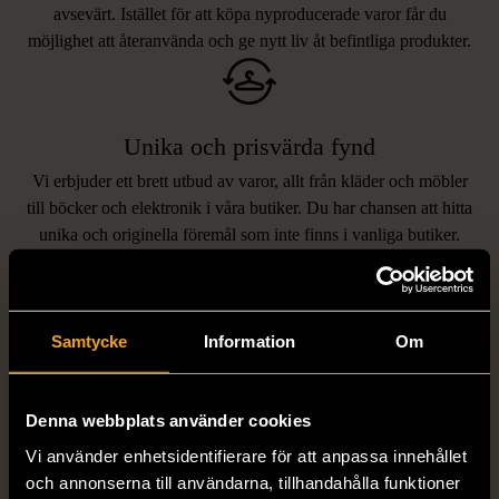
avsevärt. Istället för att köpa nyproducerade varor får du
möjlighet att återanvända och ge nytt liv åt befintliga produkter.
Unika och prisvärda fynd
Vi erbjuder ett brett utbud av varor, allt från kläder och möbler
LIKNANDE PRODUKTER
till böcker och elektronik i våra butiker. Du har chansen att hitta
unika och originella föremål som inte finns i vanliga butiker.
Hitta produkter som påminner om denna
Samtycke
Information
Om
Denna webbplats använder cookies
Vi använder enhetsidentifierare för att anpassa innehållet
och annonserna till användarna, tillhandahålla funktioner