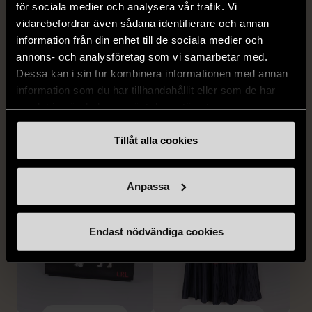
för sociala medier och analysera vår trafik. Vi
1/5
1/5
vidarebefordrar även sådana identifierare och annan
HAGLÖFS
TIGER OF SWEDEN
information från din enhet till de sociala medier och
Haglöfs leftover mimic
Tiger of Sweden Läder
annons- och analysföretag som vi samarbetar med.
mitten vadderade
väska med axelrem
Dessa kan i sin tur kombinera informationen med annan
tumvantar med
Gott skick
information som du har tillhandahållit eller som de har
quiltmönster
999 kr
samlat in när du har använt deras tjänster.
S (34-36)
Mycket gott skick
Tillåt alla cookies
199 kr
Anpassa
Endast nödvändiga cookies