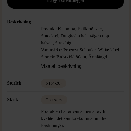
Beskrivning
Produkt: Klänning, Batikmönster,
Smockad, Dragkedja hela vägen upp i
halsen, Stretchig
Varumärke: Proenza Schouler, White label
Storlek: Bröstvidd 80cm, Ärmlängd
24cm, Längd 114cm
Visa all beskrivning
Färg: Brun
Material: 65% Rayon, 35% Viskos, Foder
Storlek
S (34-36)
65% Rayon, 35% Viskos
Skick: Gott Skick
Skick
Gott skick
Produkten har använts men är av fin
kvalitet, det kan förekomma mindre
förslitningar.