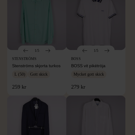
1/5
1/5
STENSTRÖMS
BOSS
Stenströms skjorta turkos
BOSS vit pikétröja
L (50)
Gott skick
Mycket gott skick
259 kr
279 kr