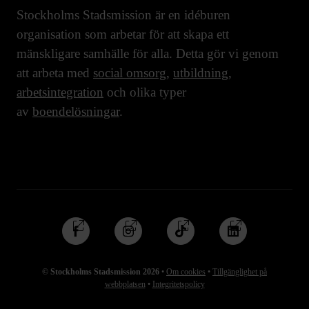
Stockholms Stadsmission är en idéburen
organisation som arbetar för att skapa ett
mänskligare samhälle för alla. Detta gör vi genom
att arbeta med
social omsorg
,
utbildning
,
arbetsintegration
och olika typer
av
boendelösningar
.
Följ
Följ
Följ
Följ
oss
oss
oss
oss
på
på
på
på
© Stockholms Stadsmission 2026
•
Om cookies
•
Tillgänglighet på
Facebook
Instagram
TikTok
Linkedin
webbplatsen
•
Integritetspolicy