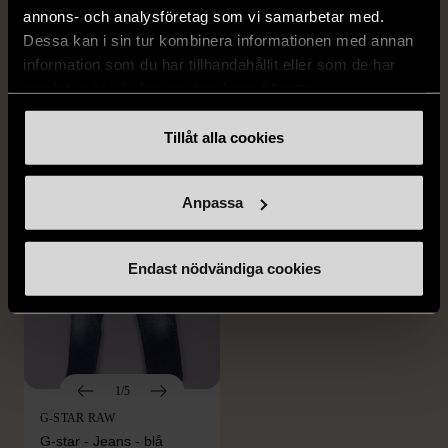
annons- och analysföretag som vi samarbetar med.
DRESSMANN
BONDELID
Dessa kan i sin tur kombinera informationen med annan
Dressmann -
Bondelid - Randig skjorta
information som du har tillhandahållit eller som de har
Kostymbyxor med
- Blå vit
samlat in när du har använt deras tjänster.
pressveck
XL (52)
Gott skick
Mycket gott skick
Tillåt alla cookies
159 kr
199 kr
Anpassa
Endast nödvändiga cookies
1/5
G-STAR RAW
G-star - Jeans - blå