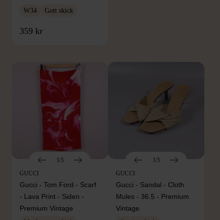
W34
Gott skick
FRÅN SAMMA VARUMÄRKE
359 kr
Hitta produkter från samma varumärke
1/5
1/5
GUCCI
GUCCI
Gucci - Tom Ford - Scarf
Gucci - Sandal - Cloth
- Lava Print - Siden -
Mules - 36.5 - Premium
Premium Vintage
Vintage