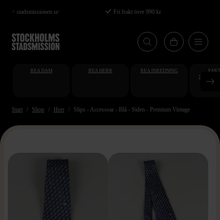
Hoppa
< stadsmissionen.se
Fri frakt över 990 kr
till
huvudinnehåll
REA DAM
REA HERR
REA INREDNING
FAKT
STUDENT
AT
Start
Shop
Herr
Slips - Accessoar - Blå - Siden - Premium Vintage