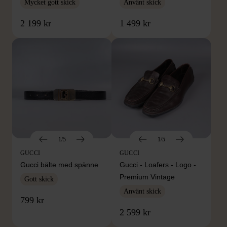
Mycket gott skick
Använt skick
2 199 kr
1 499 kr
1/5
1/5
GUCCI
GUCCI
Gucci bälte med spänne
Gucci - Loafers - Logo -
Premium Vintage
Gott skick
Använt skick
799 kr
2 599 kr