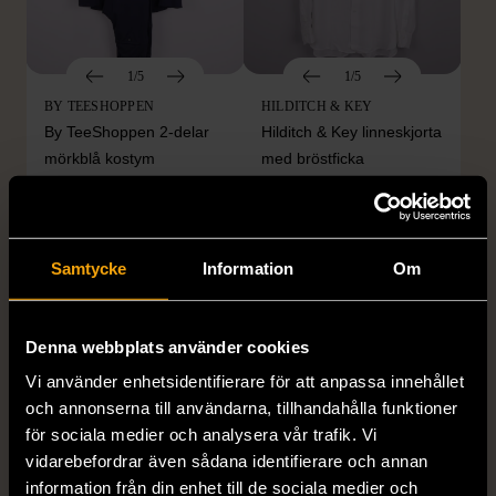
1/5
1/5
BY TEESHOPPEN
HILDITCH & KEY
By TeeShoppen 2-delar
Hilditch & Key linneskjorta
mörkblå kostym
med bröstficka
XXL (54)
Nytt skick
Mycket gott skick
399 kr
399 kr
Samtycke
Information
Om
Denna webbplats använder cookies
Vi använder enhetsidentifierare för att anpassa innehållet
och annonserna till användarna, tillhandahålla funktioner
för sociala medier och analysera vår trafik. Vi
vidarebefordrar även sådana identifierare och annan
information från din enhet till de sociala medier och
1/5
1/5