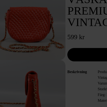
PREMI
VINTA
599 kr
Beskrivning
Produ
Vinta
Varum
Storl
Färg:
Mater
Skick