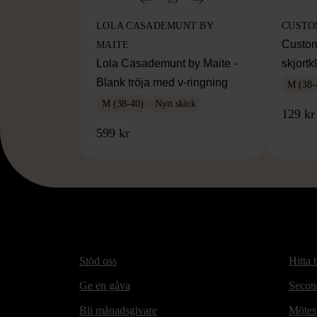
LOLA CASADEMUNT BY
CUST
Custom
MAITE
Lola Casademunt by Maite -
skjort
Blank tröja med v-ringning
M (38-
M (38-40)
Nytt skick
129 kr
599 kr
Stöd oss
Hitta t
Ge en gåva
Secon
Bli månadsgivare
Mötesp