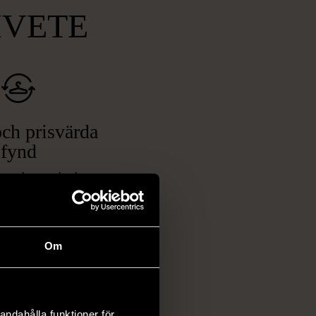
MVETE
ch prisvärda
fynd
 ett brett utbud av
rån kläder och möbler
och elektronik i våra
har chansen att hitta
Om
iginella föremål som
 i vanliga butiker.
ER
andahålla funktioner för