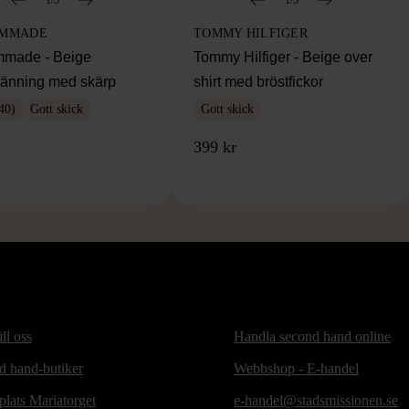
OMMADE
TOMMY HILFIGER
made - Beige
Tommy Hilfiger - Beige over
klänning med skärp
shirt med bröstfickor
40)
Gott skick
Gott skick
399 kr
ill oss
Handla second hand online
d hand-butiker
Webbshop - E-handel
lats Mariatorget
e-handel@stadsmissionen.se