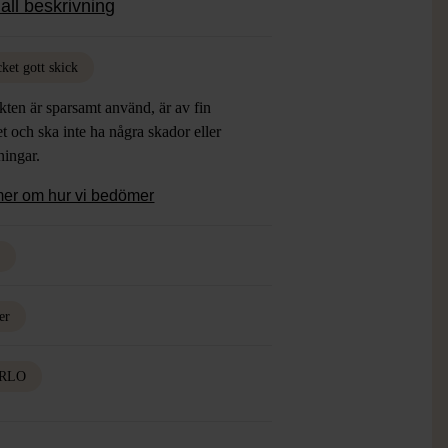
all beskrivning
ket gott skick
ten är sparsamt använd, är av fin
et och ska inte ha några skador eller
tningar.
mer om hur vi bedömer
d
er
RLO