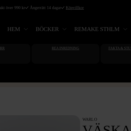
rakt över 990 kr
Ångerrätt 14 dagar
Köpvillkor
HEM
BÖCKER
REMAKE STHLM
ERR
REA INREDNING
FAKTA & ST
WARLO
VÄSKA 