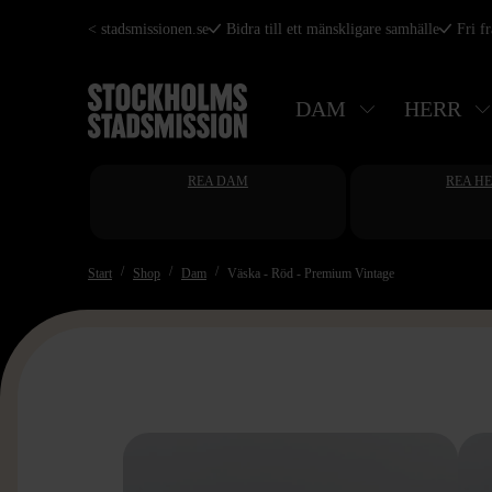
Hoppa
< stadsmissionen.se
Bidra till ett mänskligare samhälle
Fri f
till
huvudinnehåll
DAM
HERR
REA DAM
REA H
Start
Shop
Dam
Väska - Röd - Premium Vintage