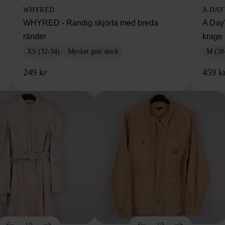
WHYRED
A DAY
WHYRED - Randig skjorta med breda
A Day'
ränder
krage
XS (32-34)
Mycket gott skick
M (38
249 kr
459 k
1/5
1/5