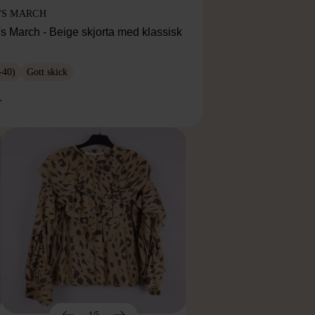
'S MARCH
s March - Beige skjorta med klassisk
-40)
Gott skick
r
1/5