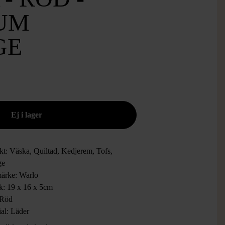
UM
GE
kt: Väska, Quiltad, Kedjerem, Tofs,
ge
ärke: Warlo
ek: 19 x 16 x 5cm
 Röd
ial: Läder
: Mycket gott skick