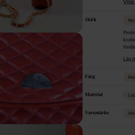
Visa 
Skick
Myc
Produk
kvalit
försli
Läs 
Färg
Rö
Material
Läd
Varumärke
WA