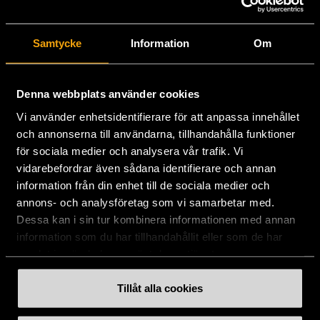
Stockholms Stadsmission
Samtycke
Information
Om
Huvudkontor:
Hesselmans Torg 14
131 54 Nacka
Denna webbplats använder cookies
Vi använder enhetsidentifierare för att anpassa innehållet
08-684 230 00
och annonserna till användarna, tillhandahålla funktioner
info
[at]
stadsmissionen.se
(info[at]stadsmissionen[dot]se)
för sociala medier och analysera vår trafik. Vi
vidarebefordrar även sådana identifierare och annan
Postadress:
information från din enhet till de sociala medier och
Box 35
annons- och analysföretag som vi samarbetar med.
131 06 NACKA
Dessa kan i sin tur kombinera informationen med annan
information som du har tillhandahållit eller som de har
Org.nr: 802003-1954
samlat in när du har använt deras tjänster.
Plusgiro: 900351-8
Bankgiro: 900-3518
Tillåt alla cookies
Swishnummer:
900 35 18