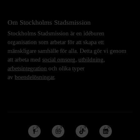
Om Stockholms Stadsmission
Stockholms Stadsmission är en idéburen
organisation som arbetar för att skapa ett
mänskligare samhälle för alla. Detta gör vi genom
att arbeta med
social omsorg
,
utbildning
,
arbetsintegration
och olika typer
av
boendelösningar
.
Följ
Följ
Följ
Följ
oss
oss
oss
oss