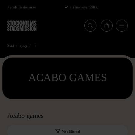
Hoppa
< stadsmissionen.se
Fri frakt över 990 kr
till
huvudinnehåll
Start
Shop
ACABO GAMES
Acabo games
Visa filterval