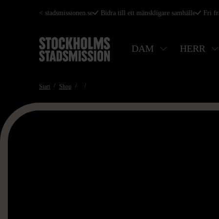
Hoppa
< stadsmissionen.se
Bidra till ett mänskligare samhälle
Fri f
till
huvudinnehåll
DAM
HERR
Start
Shop