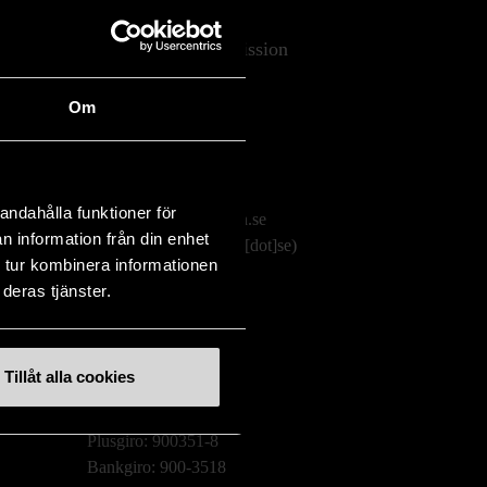
Stockholms Stadsmission
Huvudkontor:
Om
Hesselmans Torg 14
131 54 Nacka
08-684 230 00
andahålla funktioner för
info
[at]
stadsmissionen.se
n information från din enhet
(info[at]stadsmissionen[dot]se)
 tur kombinera informationen
deras tjänster.
Postadress:
Box 35
131 06 NACKA
Tillåt alla cookies
Org.nr: 802003-1954
Plusgiro: 900351-8
Bankgiro: 900-3518