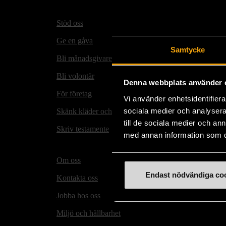
Stöd oss
Hitta t
Ge en gåva
Secon
Samtycke
Bli månadsgivare
Mötesp
Bli volontär
Våra m
Denna webbplats använder 
För företag
Matmi
Vi använder enhetsidentifierar
sociala medier och analysera 
Skänk kläder och prylar
Rusta
till de sociala medier och a
Skriv testamente
Stock
med annan information som du 
folkh
Om oss
Endast nödvändiga co
Kontakta oss
Jobba hos oss
Miljö och hållbarhet