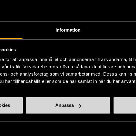
ill oss
Handla second hand online
d hand-butiker
Webbshop - E-handel
Information
lats Mariatorget
e-handel@stadsmissionen.se
ötesplatser
Köpvillkor - E-handel
cookies
ssionen-butiker
Tradera - Webbshop
e för att anpassa innehållet och annonserna till användarna, tillh
vår trafik. Vi vidarebefordrar även sådana identifierare och anna
 och matcha
Remake Sthlm
nnons- och analysföretag som vi samarbetar med. Dessa kan i sin
holms Stadsmissions
har tillhandahållit eller som de har samlat in när du har använt 
ögskola
Aktuellt
okies
Anpassa
Press och opinion