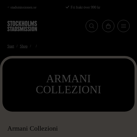
Hoppa
< stadsmissionen.se
Fri frakt över 990 kr
till
huvudinnehåll
Start
Shop
ARMANI
COLLEZIONI
Armani Collezioni