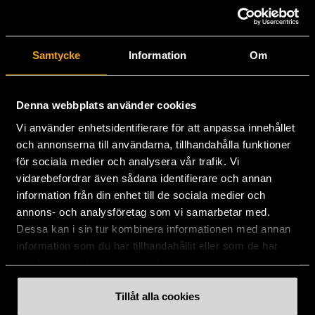
Stockholms Stadsmission
Samtycke
Information
Om
Huvudkontor:
Hesselmans Torg 14
Denna webbplats använder cookies
131 54 Nacka
Vi använder enhetsidentifierare för att anpassa innehållet
och annonserna till användarna, tillhandahålla funktioner
08-684 230 00
för sociala medier och analysera vår trafik. Vi
info
[at]
stadsmissionen.se
(info[at]stadsmissionen[dot]se)
vidarebefordrar även sådana identifierare och annan
information från din enhet till de sociala medier och
Postadress:
annons- och analysföretag som vi samarbetar med.
Box 35
Dessa kan i sin tur kombinera informationen med annan
131 06 NACKA
information som du har tillhandahållit eller som de har
samlat in när du har använt deras tjänster.
Org.nr: 802003-1954
Plusgiro: 900351-8
Tillåt alla cookies
Bankgiro: 900-3518