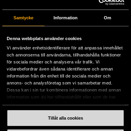
Stockholms Stadsmission
Samtycke
Information
Om
Huvudkontor:
Hesselmans Torg 14
131 54 Nacka
Denna webbplats använder cookies
Vi använder enhetsidentifierare för att anpassa innehållet
08-684 230 00
och annonserna till användarna, tillhandahålla funktioner
info
[at]
stadsmissionen.se
(info[at]stadsmissionen[dot]se)
för sociala medier och analysera vår trafik. Vi
vidarebefordrar även sådana identifierare och annan
Postadress:
information från din enhet till de sociala medier och
Box 35
annons- och analysföretag som vi samarbetar med.
131 06 NACKA
Dessa kan i sin tur kombinera informationen med annan
information som du har tillhandahållit eller som de har
Org.nr: 802003-1954
samlat in när du har använt deras tjänster.
Plusgiro: 900351-8
Bankgiro: 900-3518
Tillåt alla cookies
Swishnummer:
900 35 18