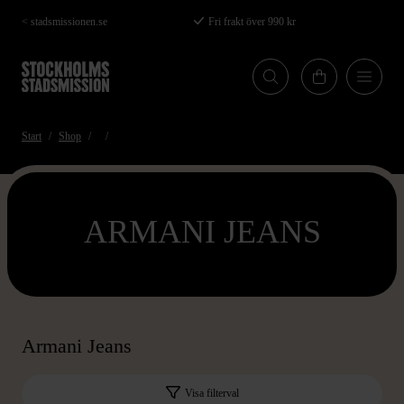
Hoppa
< stadsmissionen.se
Fri frakt över 990 kr
till
huvudinnehåll
Start
Shop
ARMANI JEANS
Armani Jeans
Visa filterval