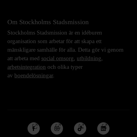
Om Stockholms Stadsmission
Stockholms Stadsmission är en idéburen
organisation som arbetar för att skapa ett
mänskligare samhälle för alla. Detta gör vi genom
att arbeta med
social omsorg
,
utbildning
,
arbetsintegration
och olika typer
av
boendelösningar
.
Följ
Följ
Följ
Följ
oss
oss
oss
oss