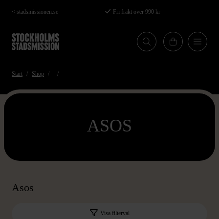
Hoppa
< stadsmissionen.se
Fri frakt över 990 kr
till
huvudinnehåll
Start
Shop
ASOS
Asos
Visa filterval