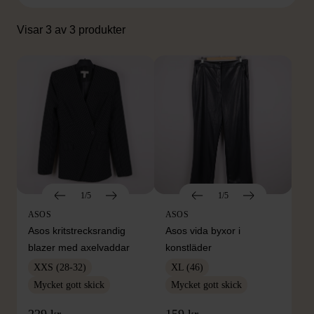
Visar 3 av 3 produkter
1/5
1/5
ASOS
ASOS
Asos kritstrecksrandig
Asos vida byxor i
blazer med axelvaddar
konstläder
XXS (28-32)
XL (46)
Mycket gott skick
Mycket gott skick
229 kr
159 kr