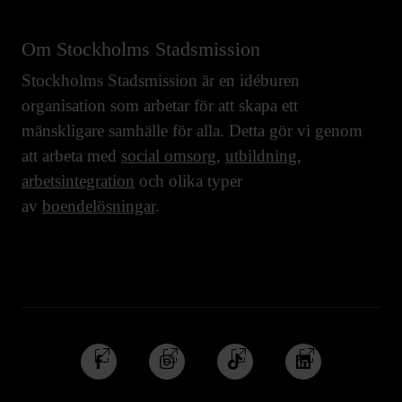
Om Stockholms Stadsmission
Stockholms Stadsmission är en idéburen
organisation som arbetar för att skapa ett
mänskligare samhälle för alla. Detta gör vi genom
att arbeta med
social omsorg
,
utbildning
,
arbetsintegration
och olika typer
av
boendelösningar
.
Följ
Följ
Följ
Följ
oss
oss
oss
oss
på
på
på
på