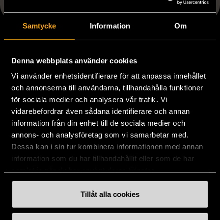
Visar 3 av 3 produkter
Samtycke
Information
Om
Denna webbplats använder cookies
Stöd oss
Vi använder enhetsidentifierare för att anpassa innehållet
och annonserna till användarna, tillhandahålla funktioner
för sociala medier och analysera vår trafik. Vi
Hitta till oss
vidarebefordrar även sådana identifierare och annan
information från din enhet till de sociala medier och
Handla second hand online
annons- och analysföretag som vi samarbetar med.
Dessa kan i sin tur kombinera informationen med annan
information som du har tillhandahållit eller som de har
Om oss
samlat in när du har använt deras tjänster.
Aktuellt
Tillåt alla cookies