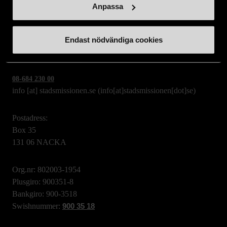
Anpassa
Stockholms Stadsmission
Huvudkontor:
Hesselmans Torg 14
Endast nödvändiga cookies
131 54 Nacka
08-684 230 00
info
[at]
stadsmissionen.se
(info[at]stadsmissionen[dot]se)
Postadress:
Box 35
131 06 NACKA
Org.nr: 802003-1954
Plusgiro: 900351-8
Bankgiro: 900-3518
Swishnummer:
900 35 18