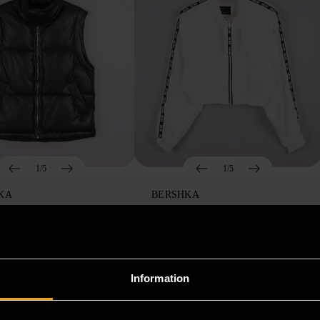
1/5
1/5
KA
BERSHKA
a svart vadderad
Bershka vit croppad
t
träningsjacka
36)
Mycket gott skick
XS (32-34)
Mycket gott skick
Information
179 kr