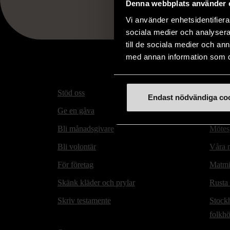
Denna webbplats använder 
Vi använder enhetsidentifierar
sociala medier och analysera 
till de sociala medier och a
med annan information som du 
Stöd oss
Hitta t
Endast nödvändiga co
Ge en gåva
Secon
Bli månadsgivare
Mötesp
Bli volontär
Våra m
För företag
Matmi
Skänk kläder och prylar
Rusta
Skriv testamente
Stock
folkh