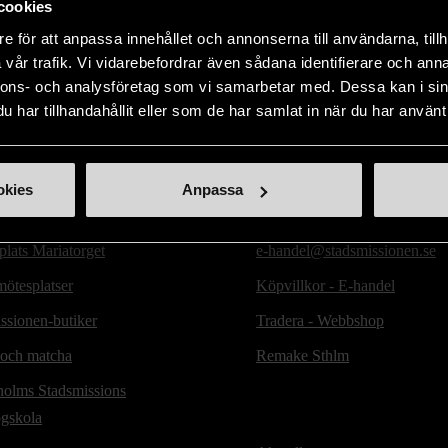
cookies
Visar 4 av 4 produkter
e för att anpassa innehållet och annonserna till användarna, tillh
vår trafik. Vi vidarebefordrar även sådana identifierare och anna
nnons- och analysföretag som vi samarbetar med. Dessa kan i sin
har tillhandahållit eller som de har samlat in när du har använt 
ill oss
Handla second hand online
okies
Anpassa
d hand-butiker
Webbshop - E-handel
lats Mariatorget
e-handel@stadsmissionen.se
ötesplatser
Köpvillkor - E-handel
ssionen-butiker
Tradera - Webbshop
 och matcha
Remake Sthlm
holms Stadsmissions
ögskola