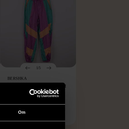
1/5
BERSHKA
Bershka flerfärgade retro wct
byxor
Gott skick
Om
99 kr