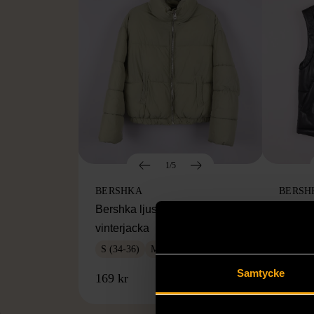
1/5
BERSHKA
BERSH
Bershka ljusgrön vadderad
Bershk
vinterjacka
dunväs
S (34-36)
Mycket gott skick
S (34-
Samtycke
169 kr
229 kr