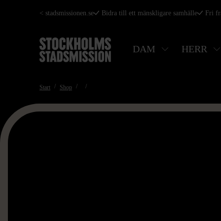
Hoppa
< stadsmissionen.se
Bidra till ett mänskligare samhälle
Fri f
till
huvudinnehåll
DAM
HERR
Start
Shop