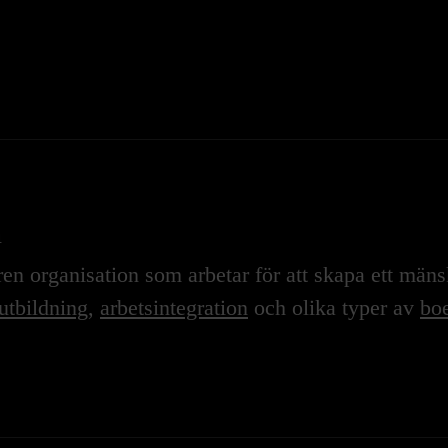
n
n organisation som arbetar för att skapa ett mänskl
utbildning
,
arbetsintegration
och olika typer av
boe