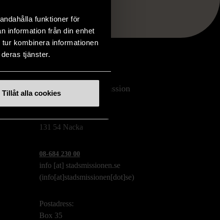
andahålla funktioner för
n information från din enhet
 tur kombinera informationen
deras tjänster.
Stockholms Stadsmission
Tillåt alla cookies
Huvudkontor:
Hesselmans Torg 14
131 54 Nacka
08-684 230 00
info
[at]
stadsmissionen.se
(info[at]stadsmissionen[dot]se)
Postadress:
Box 35