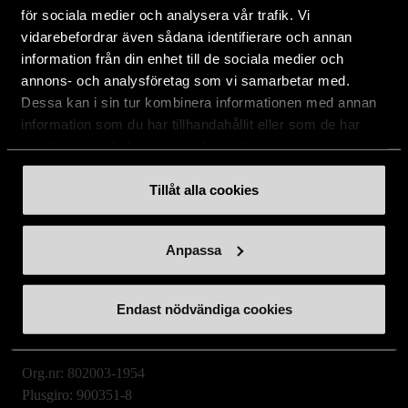
Aktuellt
för sociala medier och analysera vår trafik. Vi
vidarebefordrar även sådana identifierare och annan
information från din enhet till de sociala medier och
annons- och analysföretag som vi samarbetar med.
Stockholms Stadsmission
Dessa kan i sin tur kombinera informationen med annan
Huvudkontor:
information som du har tillhandahållit eller som de har
Hesselmans Torg 14
samlat in när du har använt deras tjänster.
131 54 Nacka
Tillåt alla cookies
08-684 230 00
info
[at]
stadsmissionen.se
(info[at]stadsmissionen[dot]se)
Anpassa
Postadress:
Box 35
Endast nödvändiga cookies
131 06 NACKA
Org.nr: 802003-1954
Plusgiro: 900351-8