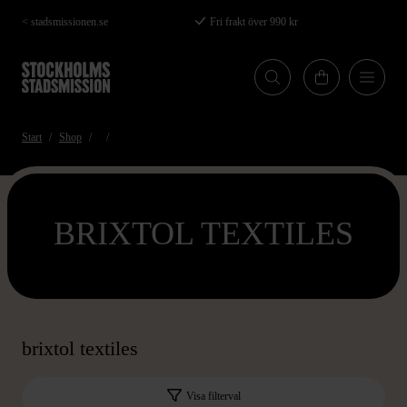
Hoppa
< stadsmissionen.se
Fri frakt över 990 kr
till
huvudinnehåll
Start
Shop
BRIXTOL TEXTILES
brixtol textiles
Visa filterval