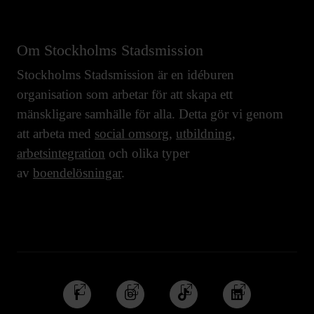
Om Stockholms Stadsmission
Stockholms Stadsmission är en idéburen
organisation som arbetar för att skapa ett
mänskligare samhälle för alla. Detta gör vi genom
att arbeta med
social omsorg
,
utbildning
,
arbetsintegration
och olika typer
av
boendelösningar
.
Följ
Följ
Följ
Följ
oss
oss
oss
oss