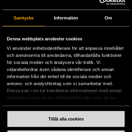
Stockholms Stadsmission
Samtycke
Information
Om
Huvudkontor:
Hesselmans Torg 14
131 54 Nacka
Denna webbplats använder cookies
Vi använder enhetsidentifierare för att anpassa innehållet
08-684 230 00
och annonserna till användarna, tillhandahålla funktioner
info
[at]
stadsmissionen.se
(info[at]stadsmissionen[dot]se)
för sociala medier och analysera vår trafik. Vi
vidarebefordrar även sådana identifierare och annan
Postadress:
information från din enhet till de sociala medier och
Box 35
annons- och analysföretag som vi samarbetar med.
131 06 NACKA
Dessa kan i sin tur kombinera informationen med annan
information som du har tillhandahållit eller som de har
Org.nr: 802003-1954
samlat in när du har använt deras tjänster.
Plusgiro: 900351-8
Bankgiro: 900-3518
Tillåt alla cookies
Swishnummer:
900 35 18