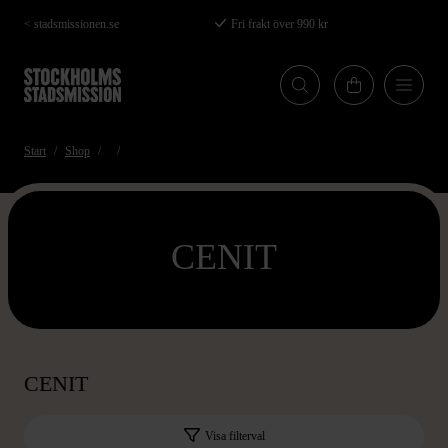
Hoppa
< stadsmissionen.se
Fri frakt över 990 kr
till
huvudinnehåll
Start
Shop
CENIT
CENIT
Visa filterval