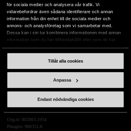
Aktuellt
för sociala medier och analysera vår trafik. Vi
vidarebefordrar även sådana identifierare och annan
information från din enhet till de sociala medier och
annons- och analysföretag som vi samarbetar med.
Stockholms Stadsmission
Dessa kan i sin tur kombinera informationen med annan
Huvudkontor:
information som du har tillhandahållit eller som de har
Hesselmans Torg 14
samlat in när du har använt deras tjänster.
131 54 Nacka
Tillåt alla cookies
08-684 230 00
info
[at]
stadsmissionen.se
(info[at]stadsmissionen[dot]se)
Anpassa
Postadress:
Box 35
Endast nödvändiga cookies
131 06 NACKA
Org.nr: 802003-1954
Plusgiro: 900351-8