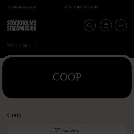
Hoppa
< stadsmissionen.se
Fri frakt över 990 kr
till
huvudinnehåll
Start
Shop
COOP
Coop
Visa filterval