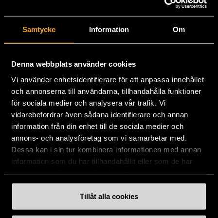
Stockholms Stadsmission
Samtycke
Information
Om
Huvudkontor:
Hesselmans Torg 14
131 54 Nacka
Denna webbplats använder cookies
Vi använder enhetsidentifierare för att anpassa innehållet
08-684 230 00
och annonserna till användarna, tillhandahålla funktioner
info
[at]
stadsmissionen.se
(info[at]stadsmissionen[dot]se)
för sociala medier och analysera vår trafik. Vi
vidarebefordrar även sådana identifierare och annan
Postadress:
information från din enhet till de sociala medier och
Box 35
annons- och analysföretag som vi samarbetar med.
131 06 NACKA
Dessa kan i sin tur kombinera informationen med annan
information som du har tillhandahållit eller som de har
Org.nr: 802003-1954
samlat in när du har använt deras tjänster.
Plusgiro: 900351-8
Bankgiro: 900-3518
Tillåt alla cookies
Swishnummer:
900 35 18