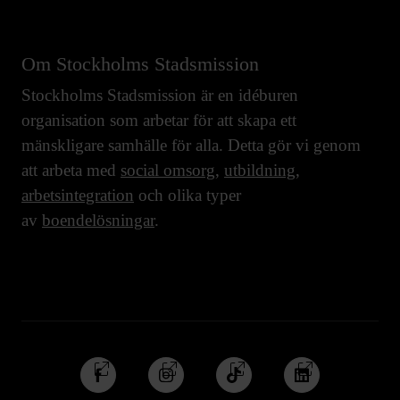
Om Stockholms Stadsmission
Stockholms Stadsmission är en idéburen
organisation som arbetar för att skapa ett
mänskligare samhälle för alla. Detta gör vi genom
att arbeta med
social omsorg
,
utbildning
,
arbetsintegration
och olika typer
av
boendelösningar
.
Följ
Följ
Följ
Följ
oss
oss
oss
oss