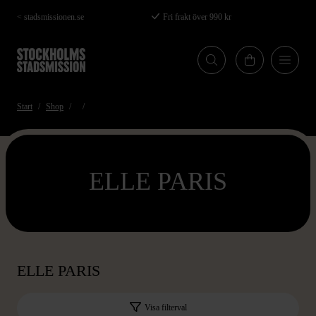
Hoppa
< stadsmissionen.se
Fri frakt över 990 kr
till
huvudinnehåll
Start
Shop
ELLE PARIS
ELLE PARIS
Visa filterval