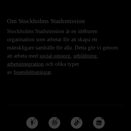
Om Stockholms Stadsmission
Stockholms Stadsmission är en idéburen
organisation som arbetar för att skapa ett
mänskligare samhälle för alla. Detta gör vi genom
att arbeta med
social omsorg
,
utbildning
,
arbetsintegration
och olika typer
av
boendelösningar
.
Följ
Följ
Följ
Följ
oss
oss
oss
oss