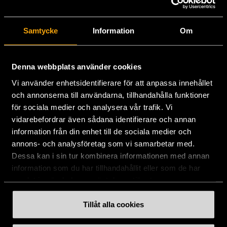
Stockholms Stadsmission
Samtycke
Information
Om
Huvudkontor:
Hesselmans Torg 14
131 54 Nacka
Denna webbplats använder cookies
Vi använder enhetsidentifierare för att anpassa innehållet
08-684 230 00
och annonserna till användarna, tillhandahålla funktioner
info
[at]
stadsmissionen.se
(info[at]stadsmissionen[dot]se)
för sociala medier och analysera vår trafik. Vi
vidarebefordrar även sådana identifierare och annan
Postadress:
information från din enhet till de sociala medier och
Box 35
annons- och analysföretag som vi samarbetar med.
131 06 NACKA
Dessa kan i sin tur kombinera informationen med annan
information som du har tillhandahållit eller som de har
Org.nr: 802003-1954
samlat in när du har använt deras tjänster.
Plusgiro: 900351-8
Bankgiro: 900-3518
Tillåt alla cookies
Swishnummer:
900 35 18