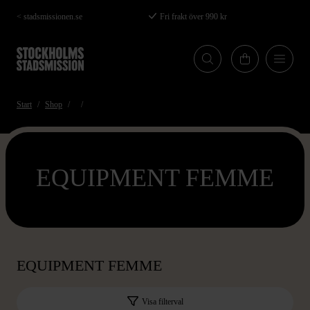
Hoppa
< stadsmissionen.se
Fri frakt över 990 kr
till
huvudinnehåll
Start
Shop
EQUIPMENT FEMME
EQUIPMENT FEMME
Visa filterval