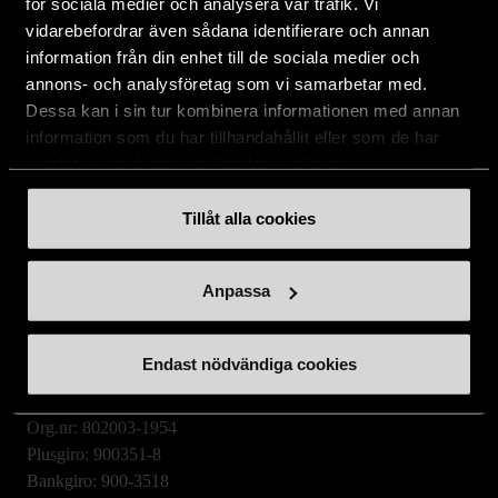
för sociala medier och analysera vår trafik. Vi
vidarebefordrar även sådana identifierare och annan
information från din enhet till de sociala medier och
Stockholms Stadsmission
annons- och analysföretag som vi samarbetar med.
Dessa kan i sin tur kombinera informationen med annan
Huvudkontor:
information som du har tillhandahållit eller som de har
Hesselmans Torg 14
samlat in när du har använt deras tjänster.
131 54 Nacka
Tillåt alla cookies
08-684 230 00
info
[at]
stadsmissionen.se
(info[at]stadsmissionen[dot]se)
Anpassa
Postadress:
Box 35
Endast nödvändiga cookies
131 06 NACKA
Org.nr: 802003-1954
Plusgiro: 900351-8
Bankgiro: 900-3518