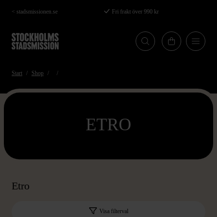
Hoppa
< stadsmissionen.se
Fri frakt över 990 kr
till
huvudinnehåll
Start
Shop
ETRO
Etro
Visa filterval