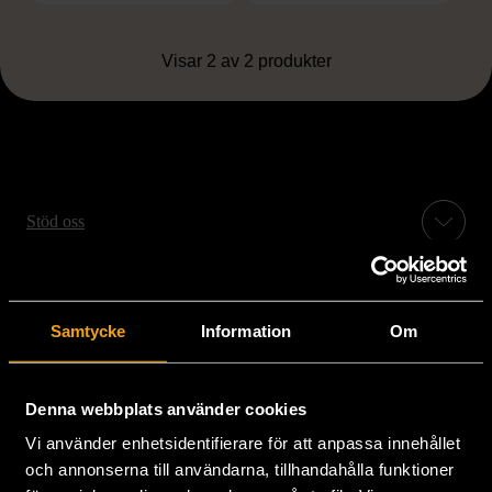
Visar 2 av 2 produkter
Stöd oss
Hitta till oss
Samtycke
Information
Om
Handla second hand online
Denna webbplats använder cookies
Om oss
Vi använder enhetsidentifierare för att anpassa innehållet
och annonserna till användarna, tillhandahålla funktioner
Aktuellt