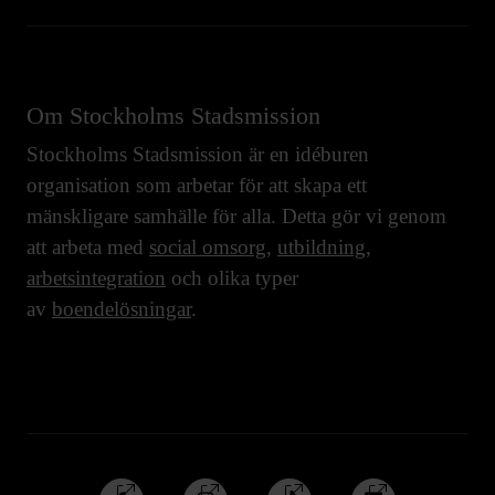
Om Stockholms Stadsmission
Stockholms Stadsmission är en idéburen
organisation som arbetar för att skapa ett
mänskligare samhälle för alla. Detta gör vi genom
att arbeta med
social omsorg
,
utbildning
,
arbetsintegration
och olika typer
av
boendelösningar
.
Följ
Följ
Följ
Följ