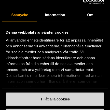
Stockholms Stadsmission
Samtycke
Information
Om
Huvudkontor:
Hesselmans Torg 14
131 54 Nacka
Denna webbplats använder cookies
Vi använder enhetsidentifierare för att anpassa innehållet
08-684 230 00
och annonserna till användarna, tillhandahålla funktioner
info
[at]
stadsmissionen.se
(info[at]stadsmissionen[dot]se)
för sociala medier och analysera vår trafik. Vi
vidarebefordrar även sådana identifierare och annan
Postadress:
information från din enhet till de sociala medier och
Box 35
annons- och analysföretag som vi samarbetar med.
131 06 NACKA
Dessa kan i sin tur kombinera informationen med annan
information som du har tillhandahållit eller som de har
Org.nr: 802003-1954
samlat in när du har använt deras tjänster.
Plusgiro: 900351-8
Bankgiro: 900-3518
Tillåt alla cookies
Swishnummer:
900 35 18