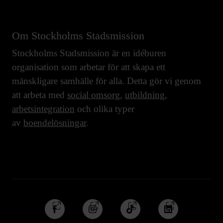
Om Stockholms Stadsmission
Stockholms Stadsmission är en idéburen
organisation som arbetar för att skapa ett
mänskligare samhälle för alla. Detta gör vi genom
att arbeta med
social omsorg
,
utbildning
,
arbetsintegration
och olika typer
av
boendelösningar
.
Följ
Följ
Följ
Följ
oss
oss
oss
oss