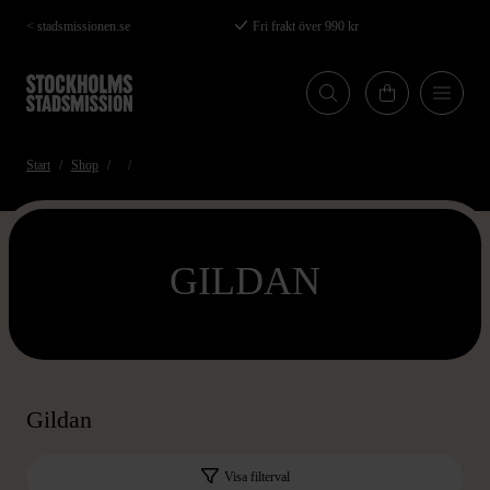
Hoppa
< stadsmissionen.se
Fri frakt över 990 kr
till
huvudinnehåll
Start
Shop
GILDAN
Gildan
Visa filterval