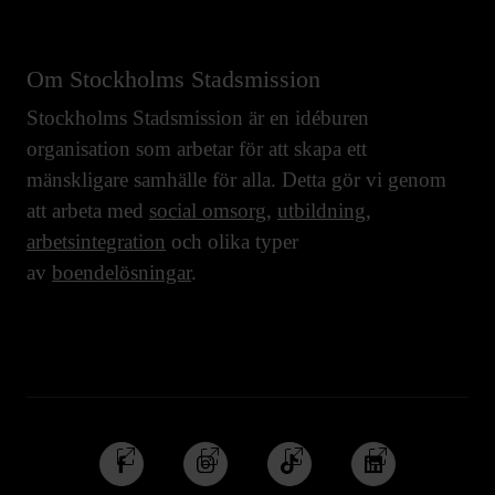
Om Stockholms Stadsmission
Stockholms Stadsmission är en idéburen
organisation som arbetar för att skapa ett
mänskligare samhälle för alla. Detta gör vi genom
att arbeta med
social omsorg
,
utbildning
,
arbetsintegration
och olika typer
av
boendelösningar
.
Följ
Följ
Följ
Följ
oss
oss
oss
oss