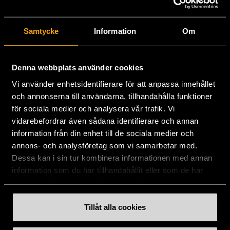
Stockholms Stadsmission
Samtycke
Information
Om
Huvudkontor:
Hesselmans Torg 14
131 54 Nacka
Denna webbplats använder cookies
Vi använder enhetsidentifierare för att anpassa innehållet
08-684 230 00
och annonserna till användarna, tillhandahålla funktioner
info
[at]
stadsmissionen.se
(info[at]stadsmissionen[dot]se)
för sociala medier och analysera vår trafik. Vi
vidarebefordrar även sådana identifierare och annan
Postadress:
information från din enhet till de sociala medier och
Box 35
annons- och analysföretag som vi samarbetar med.
131 06 NACKA
Dessa kan i sin tur kombinera informationen med annan
information som du har tillhandahållit eller som de har
Org.nr: 802003-1954
samlat in när du har använt deras tjänster.
Plusgiro: 900351-8
Bankgiro: 900-3518
Tillåt alla cookies
Swishnummer:
900 35 18