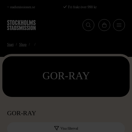
Hoppa
< stadsmissionen.se
Fri frakt över 990 kr
till
huvudinnehåll
Start
Shop
GOR-RAY
GOR-RAY
Visa filterval