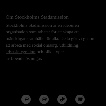
Om Stockholms Stadsmission
Stockholms Stadsmission är en idéburen
organisation som arbetar för att skapa ett
mänskligare samhälle för alla. Detta gör vi genom
att arbeta med
social omsorg
,
utbildning
,
arbetsintegration
och olika typer
av
boendelösningar
.
Följ
Följ
Följ
Följ
oss
oss
oss
oss