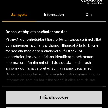
Stockholms Stadsmission
Samtycke
Information
Om
Huvudkontor:
Hesselmans Torg 14
131 54 Nacka
Denna webbplats använder cookies
Vi använder enhetsidentifierare för att anpassa innehållet
08-684 230 00
och annonserna till användarna, tillhandahålla funktioner
info
[at]
stadsmissionen.se
(info[at]stadsmissionen[dot]se)
för sociala medier och analysera vår trafik. Vi
vidarebefordrar även sådana identifierare och annan
Postadress:
information från din enhet till de sociala medier och
Box 35
annons- och analysföretag som vi samarbetar med.
131 06 NACKA
Dessa kan i sin tur kombinera informationen med annan
information som du har tillhandahållit eller som de har
Org.nr: 802003-1954
samlat in när du har använt deras tjänster.
Plusgiro: 900351-8
Bankgiro: 900-3518
Tillåt alla cookies
Swishnummer:
900 35 18