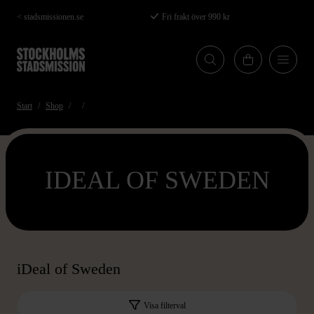
Hoppa
< stadsmissionen.se
Fri frakt över 990 kr
till
huvudinnehåll
Start
Shop
IDEAL OF SWEDEN
iDeal of Sweden
Visa filterval