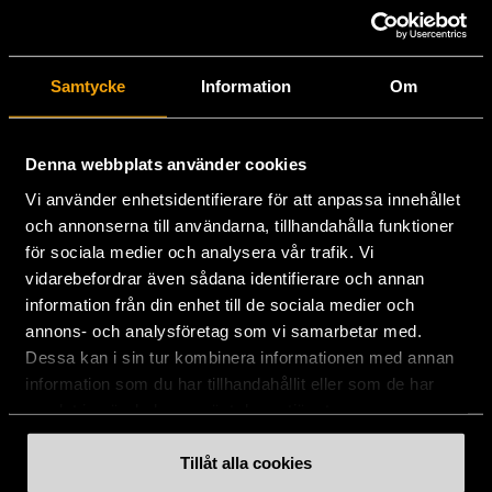
Stockholms Stadsmission
Samtycke
Information
Om
Huvudkontor:
Hesselmans Torg 14
Denna webbplats använder cookies
131 54 Nacka
Vi använder enhetsidentifierare för att anpassa innehållet
och annonserna till användarna, tillhandahålla funktioner
08-684 230 00
för sociala medier och analysera vår trafik. Vi
info
[at]
stadsmissionen.se
(info[at]stadsmissionen[dot]se)
vidarebefordrar även sådana identifierare och annan
information från din enhet till de sociala medier och
Postadress:
annons- och analysföretag som vi samarbetar med.
Box 35
Dessa kan i sin tur kombinera informationen med annan
131 06 NACKA
information som du har tillhandahållit eller som de har
samlat in när du har använt deras tjänster.
Org.nr: 802003-1954
Plusgiro: 900351-8
Tillåt alla cookies
Bankgiro: 900-3518