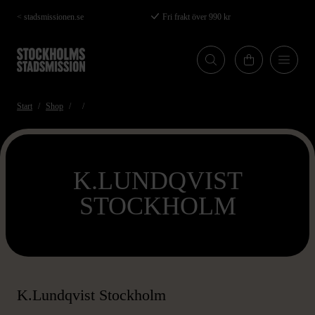
Hoppa
< stadsmissionen.se
Fri frakt över 990 kr
till
huvudinnehåll
Start
Shop
K.LUNDQVIST
STOCKHOLM
K.Lundqvist Stockholm