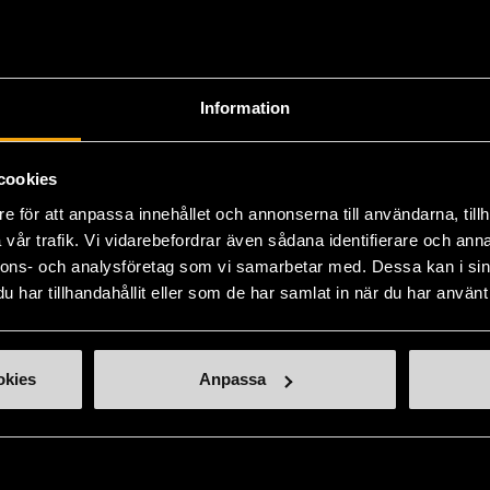
ill oss
Handla second hand online
d hand-butiker
Webbshop - E-handel
Information
lats Mariatorget
e-handel@stadsmissionen.se
ötesplatser
Köpvillkor - E-handel
cookies
ssionen-butiker
Tradera - Webbshop
e för att anpassa innehållet och annonserna till användarna, tillh
vår trafik. Vi vidarebefordrar även sådana identifierare och anna
 och matcha
Remake Sthlm
nnons- och analysföretag som vi samarbetar med. Dessa kan i sin
holms Stadsmissions
har tillhandahållit eller som de har samlat in när du har använt 
ögskola
Aktuellt
okies
Anpassa
Press och opinion