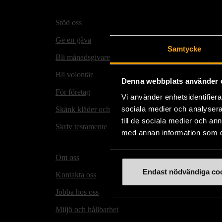
Stöd oss
Hitta t
Ge en gåva
Secon
Samtycke
Bli månadsgivare
Mötesp
Bli volontär
Våra m
Denna webbplats använder 
För företag
Matmi
Vi använder enhetsidentifierar
sociala medier och analysera 
Skänk kläder och prylar
Rusta
till de sociala medier och a
Skriv testamente
Stock
med annan information som du 
folkh
Om oss
Endast nödvändiga co
Kontakta oss
Jobba hos oss
Miljö och hållbarhet