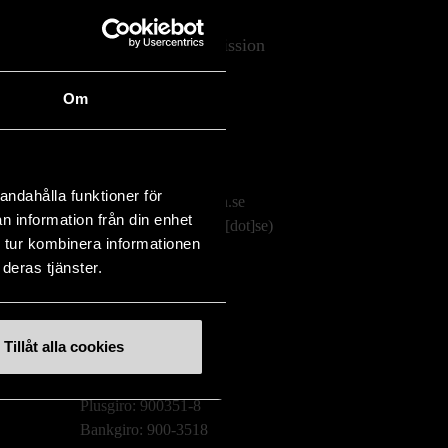
Stockholms Stadsmission
Huvudkontor:
Om
Hesselmans Torg 14
131 54 Nacka
08-684 230 00
andahålla funktioner för
info
[at]
stadsmissionen.se
n information från din enhet
(info[at]stadsmissionen[dot]se)
 tur kombinera informationen
deras tjänster.
Postadress:
Box 35
131 06 NACKA
Tillåt alla cookies
Org.nr: 802003-1954
Plusgiro: 900351-8
Bankgiro: 900-3518